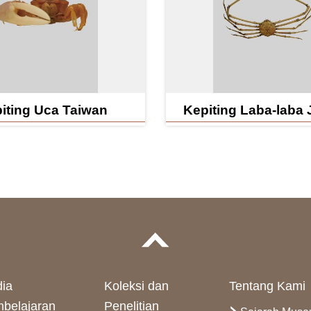
iting Uca Taiwan
Kepiting Laba-laba
ia
Koleksi dan
Tentang Kami
belajaran
Penelitian