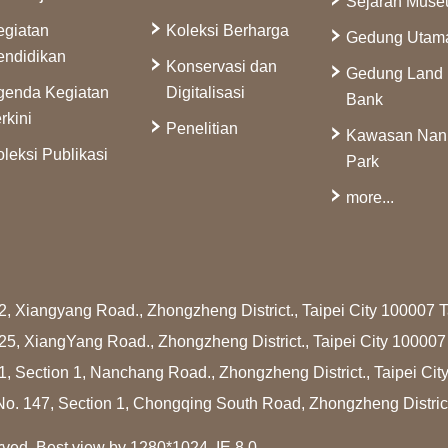
Sejarah Mus
egiatan
Koleksi Berharga
Gedung Utam
endidikan
Konservasi dan
Gedung Land
genda Kegiatan
Digitalisasi
Bank
rkini
Penelitian
Kawasan Na
leksi Publikasi
Park
more...
2, Xiangyang Road., Zhongzheng District., Taipei City 100007
25, XiangYang Road., Zhongzheng District., Taipei City 10000
1, Section 1, Nanchang Road., Zhongzheng District., Taipei Ci
No. 147, Section 1, Chongqing South Road, Zhongzheng Distric
rved. Best view by 1280*1024, IE 8.0