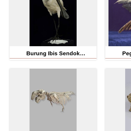
Burung Ibis Sendok
Peg
(Spoolbill) Berwajah Hitam