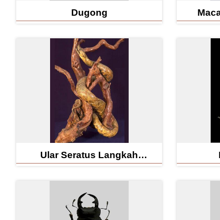
Dugong
Maca
Ular Seratus Langkah
(Hundred-pace Viper)