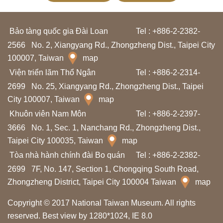
T
h
Bảo tàng quốc gia Đài Loan
Tel : +886-2-2382-
ô
2566
No. 2, Xiangyang Rd., Zhongzheng Dist., Taipei City
n
100007, Taiwan
map
g
Viện triển lãm Thổ Ngân
Tel : +886-2-2314-
t
2699
No. 25, Xiangyang Rd., Zhongzheng Dist., Taipei
i
City 100007, Taiwan
map
n
Khuôn viên Nam Môn
Tel : +886-2-2397-
t
3666
No. 1, Sec. 1, Nanchang Rd., Zhongzheng Dist.,
Taipei City 100035, Taiwan
map
h
Tòa nhà hành chính đài Bo quán
Tel : +886-2-2382-
a
2699
7F, No. 147, Section 1, Chongqing South Road,
m
Zhongzheng District, Taipei City 100004 Taiwan
map
q
u
Copyright © 2017 National Taiwan Museum. All rights
a
reserved. Best view by 1280*1024, IE 8.0