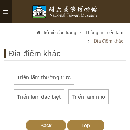
Skip to main content
A
d
trở về đầu trang
Thông tin triển lãm
v
a
Địa điểm khác
n
Địa điểm khác
c
e
d
S
Triển lãm thường trực
e
a
r
Triển lãm đặc biệt
Triển lãm nhỏ
c
h
Back
Top