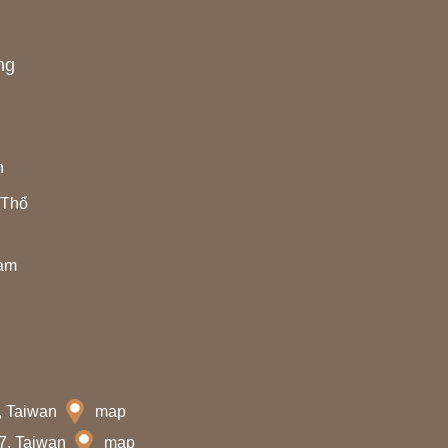
ng
h
 Thổ
Nam
7, Taiwan
map
07, Taiwan
map