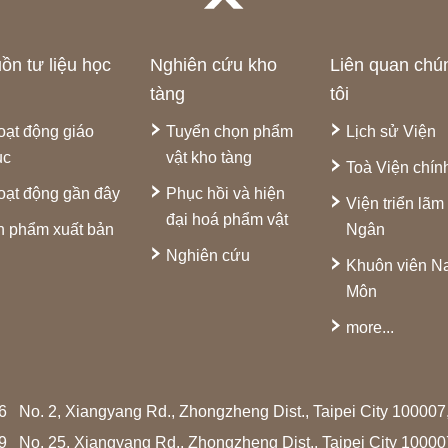
ồn tư liệu học
Nghiên cứu kho
Liên quan chú
tàng
tôi
oạt động giáo
Tuyển chọn phẩm
Lịch sử Viện
ục
vật kho tàng
Toà Viện chín
oạt động gần đây
Phục hồi và hiện
Viện triển lãm
đại hoá phẩm vật
n phẩm xuất bản
Ngân
Nghiên cứu
Khuôn viên 
Môn
more...
66
No. 2, Xiangyang Rd., Zhongzheng Dist., Taipei City 10000
99
No. 25, Xiangyang Rd., Zhongzheng Dist., Taipei City 1000