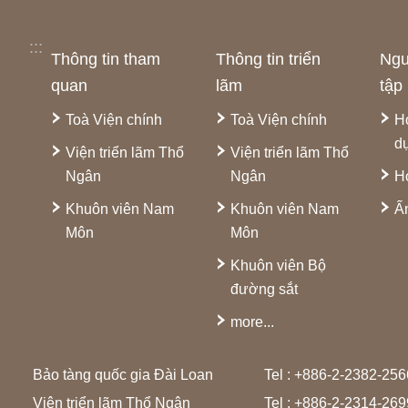
:::
Thông tin tham
Thông tin triển
Ngu
quan
lãm
tập
Toà Viện chính
Toà Viện chính
H
d
Viện triển lãm Thổ
Viện triển lãm Thổ
Ngân
Ngân
H
Khuôn viên Nam
Khuôn viên Nam
Ấ
Môn
Môn
Khuôn viên Bộ
đường sắt
more...
Bảo tàng quốc gia Đài Loan
Tel : +886-2-2382-25
Viện triển lãm Thổ Ngân
Tel : +886-2-2314-26