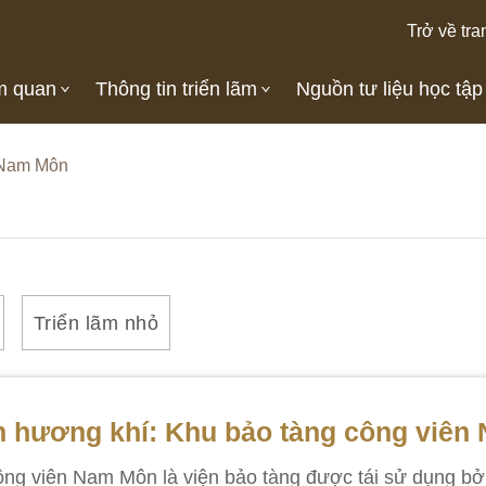
Trở về tra
m quan
Thông tin triển lãm
Nguồn tư liệu học tập
 Nam Môn
Triển lãm nhỏ
n hương khí: Khu bảo tàng công viên
ng viên Nam Môn là viện bảo tàng được tái sử dụng bởi k