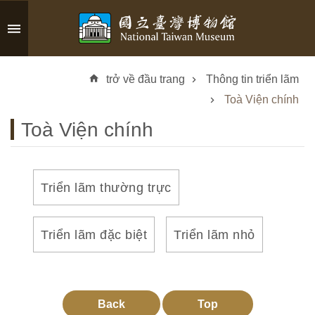
Skip to main content
A
d
trở về đầu trang
Thông tin triển lãm
v
a
Toà Viện chính
n
Toà Viện chính
c
e
d
S
Triển lãm thường trực
e
a
r
Triển lãm đặc biệt
Triển lãm nhỏ
c
h
Back
Top