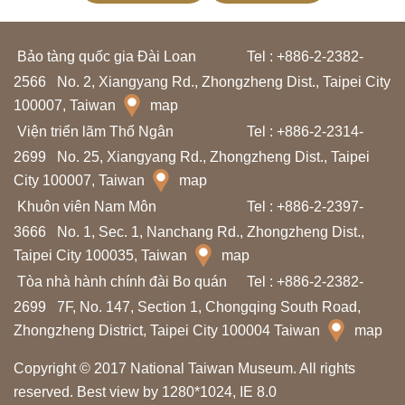
T
h
Bảo tàng quốc gia Đài Loan
Tel : +886-2-2382-
ô
2566
No. 2, Xiangyang Rd., Zhongzheng Dist., Taipei City
n
100007, Taiwan
map
g
Viện triển lãm Thổ Ngân
Tel : +886-2-2314-
t
2699
No. 25, Xiangyang Rd., Zhongzheng Dist., Taipei
i
City 100007, Taiwan
map
n
Khuôn viên Nam Môn
Tel : +886-2-2397-
t
3666
No. 1, Sec. 1, Nanchang Rd., Zhongzheng Dist.,
Taipei City 100035, Taiwan
map
h
Tòa nhà hành chính đài Bo quán
Tel : +886-2-2382-
a
2699
7F, No. 147, Section 1, Chongqing South Road,
m
Zhongzheng District, Taipei City 100004 Taiwan
map
q
u
Copyright © 2017 National Taiwan Museum. All rights
a
reserved. Best view by 1280*1024, IE 8.0