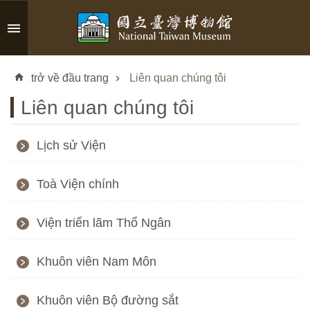
Skip to main content
A
d
trở về đầu trang
Liên quan chúng tôi
v
a
Liên quan chúng tôi
n
c
e
Lịch sử Viện
d
S
Toà Viện chính
e
a
Viện triển lãm Thổ Ngân
r
c
h
Khuôn viên Nam Môn
Khuôn viên Bộ đường sắt