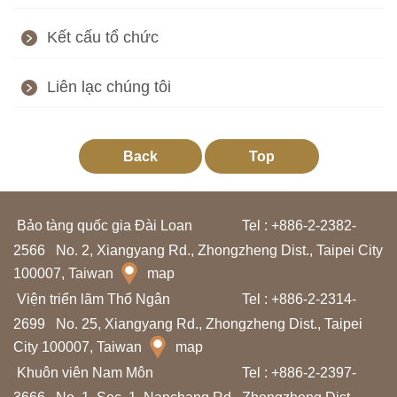
T
Kết cấu tổ chức
h
ô
Liên lạc chúng tôi
n
g
t
Back
Top
i
n
Bảo tàng quốc gia Đài Loan
t
Tel : +886-2-2382-
2566
No. 2, Xiangyang Rd., Zhongzheng Dist., Taipei City
h
100007, Taiwan
map
a
Viện triển lãm Thổ Ngân
Tel : +886-2-2314-
m
2699
No. 25, Xiangyang Rd., Zhongzheng Dist., Taipei
q
City 100007, Taiwan
map
u
Khuôn viên Nam Môn
Tel : +886-2-2397-
a