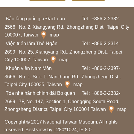
T
h
Bảo tàng quốc gia Đài Loan
Tel : +886-2-2382-
ô
2566
No. 2, Xiangyang Rd., Zhongzheng Dist., Taipei City
n
100007, Taiwan
map
g
Viện triển lãm Thổ Ngân
Tel : +886-2-2314-
t
2699
No. 25, Xiangyang Rd., Zhongzheng Dist., Taipei
i
City 100007, Taiwan
map
n
Khuôn viên Nam Môn
Tel : +886-2-2397-
t
3666
No. 1, Sec. 1, Nanchang Rd., Zhongzheng Dist.,
Taipei City 100035, Taiwan
map
h
Tòa nhà hành chính đài Bo quán
Tel : +886-2-2382-
a
2699
7F, No. 147, Section 1, Chongqing South Road,
m
Zhongzheng District, Taipei City 100004 Taiwan
map
q
u
Copyright © 2017 National Taiwan Museum. All rights
a
reserved. Best view by 1280*1024, IE 8.0