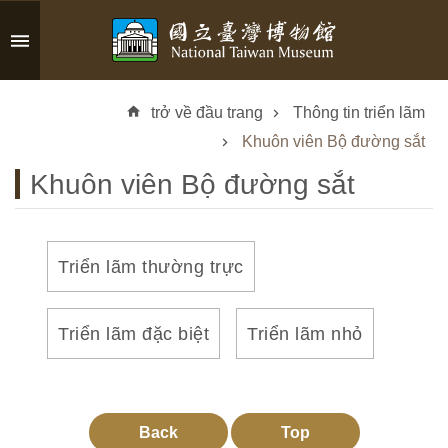
Skip to main content
A
d
trở về đầu trang
Thông tin triển lãm
v
a
Khuôn viên Bộ đường sắt
n
Khuôn viên Bộ đường sắt
c
e
d
S
Triển lãm thường trực
e
a
r
Triển lãm đặc biệt
Triển lãm nhỏ
c
h
Back
Top