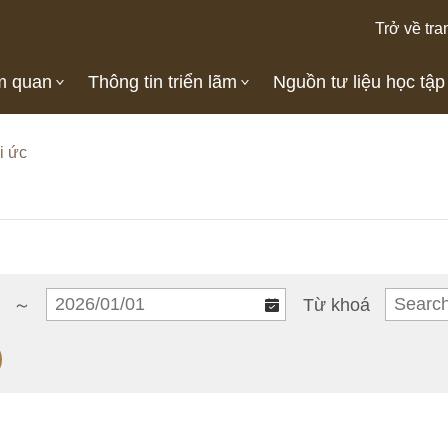
Trở về tra
m quan
Thông tin triển lãm
Nguồn tư liệu học tập
i ức
～
Từ khoá