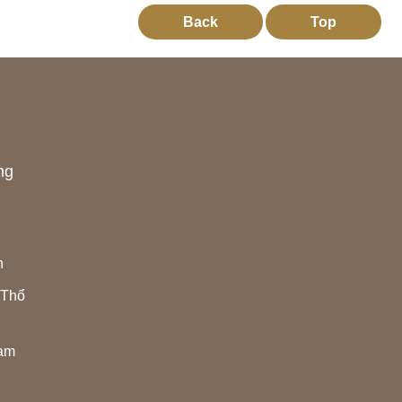
Back
Top
ng
h
 Thổ
Nam