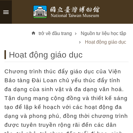
Skip to main content
A
d
trở về đầu trang
Nguồn tư liệu học tập
v
a
Hoạt động giáo dục
n
Hoạt động giáo dục
c
e
d
Chương trình thúc đẩy giáo dục của Viện
S
Bảo tàng Đài Loan chủ yếu thúc đẩy tính
e
đa dạng của sinh vật và đa dạng văn hoá.
a
r
Tận dụng mạng cộng đồng và thiết kế sáng
c
tạo để lập kế hoạch với các hoạt động đa
h
dạng và phong phú, đồng thời chương trình
được tuyên truyền rộng rãi đến các dân