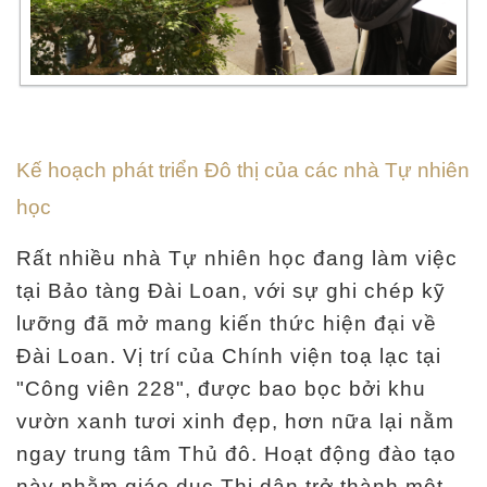
l
ã
m
N
g
Kế hoạch phát triển Đô thị của các nhà Tự nhiên
u
học
ồ
n
Rất nhiều nhà Tự nhiên học đang làm việc
t
tại Bảo tàng Đài Loan, với sự ghi chép kỹ
ư
lưỡng đã mở mang kiến thức hiện đại về
l
Đài Loan. Vị trí của Chính viện toạ lạc tại
i
"Công viên 228", được bao bọc bởi khu
ệ
vườn xanh tươi xinh đẹp, hơn nữa lại nằm
u
ngay trung tâm Thủ đô. Hoạt động đào tạo
h
này nhằm giáo dục Thị dân trở thành một