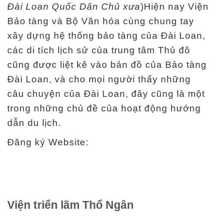
Đài Loan Quốc Dân Chủ xưa
)Hiện nay Viện
a
Bảo tàng và Bộ Văn hóa cùng chung tay
n
xây dựng hệ thống bảo tàng của Đài Loan,
g
các di tích lịch sử của trung tâm Thủ đô
w
cũng được liệt kê vào bản đồ của Bảo tàng
e
Đài Loan, và cho mọi người thấy những
b
câu chuyện của Đài Loan, đây cũng là một
trong những chủ đề của hoạt động hướng
En
中
glis
dẫn du lịch.
文
h
Đăng ký Website:
Ba
ha
sa
Ind
日
on
本
esi
語
a
Viện triển lãm Thổ Ngân