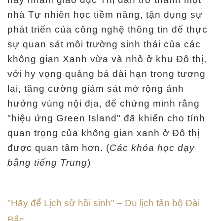
ọ
nhà Tự nhiên học tiềm năng, tận dụng sự
c
phát triển của công nghệ thông tin để thực
t
sự quan sát môi trường sinh thái của các
ậ
không gian Xanh vừa và nhỏ ở khu Đô thị,
p
với hy vọng quảng bá dài hạn trong tương
lai, tăng cường giám sát mở rộng ảnh
N
hưởng vùng nội địa, để chứng minh rằng
g
"hiệu ứng Green Island" đã khiến cho tính
h
quan trọng của không gian xanh ở Đô thị
i
được quan tâm hơn. (
Các khóa học dạy
ê
bằng tiếng Trung
)
n
c
ứ
"Hãy để Lịch sử hồi sinh" – Du lịch tản bộ Đài
u
Bắc