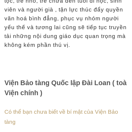
tộc, trẻ nhỏ, trẻ chưa đến tuổi đi học, sinh
T
viên và người già , tận lực thúc đẩy quyền
h
văn hoá bình đẳng, phục vụ nhóm người
ô
yếu thế và tương lai cũng sẽ tiếp tục truyền
n
tải những nội dung giáo dục quan trọng mà
g
không kém phần thú vị.
t
i
n
t
Viện Bảo tàng Quốc lập Đài Loan ( toà
h
Viện chính )
a
m
q
Có thể bạn chưa biết về bí mật của Viện Bảo
u
tàng
a