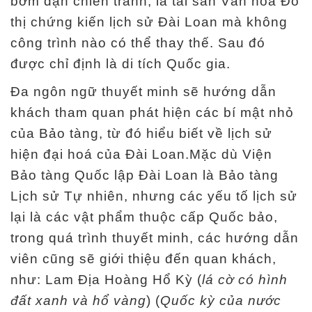
bơm đạn chiến tranh, là tài sản Văn hoá Đô
r
thị chứng kiến lịch sử Đài Loan mà không
a
công trình nào có thể thay thế. Sau đó
n
được chỉ định là di tích Quốc gia.
g
Đa ngôn ngữ thuyết minh sẽ hướng dẫn
c
h
khách tham quan phát hiện các bí mật nhỏ
ủ
của Bảo tàng, từ đó hiểu biết về lịch sử
hiện đại hoá của Đài Loan.Mặc dù Viện
K
Bảo tàng Quốc lập Đài Loan là Bảo tàng
ế
Lịch sử Tự nhiên, nhưng các yếu tố lịch sử
t
lại là các vật phẩm thuộc cấp Quốc bảo,
c
trong quá trình thuyết minh, các hướng dẫn
ấ
viên cũng sẽ giới thiệu đến quan khách,
u
như: Lam Địa Hoàng Hổ Kỳ (
lá cờ có hình
t
đất xanh và hổ vàng
) (
Quốc kỳ của nước
r