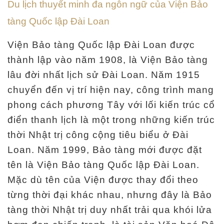
Du lịch thuyết minh đa ngôn ngữ của Viện Bảo
c
tàng Quốc lập Đài Loan
h
ú
Viện Bảo tàng Quốc lập Đài Loan được
n
thành lập vào năm 1908, là Viện Bảo tàng
g
lâu đời nhất lịch sử Đài Loan. Năm 1915
t
chuyển đến vị trí hiện nay, công trình mang
ô
phong cách phương Tây với lối kiến trúc cổ
i
điển thanh lịch là một trong những kiến trúc
thời Nhật trị công cộng tiêu biểu ở Đài
T
Loan. Năm 1999, Bảo tàng mới được đặt
r
tên là Viện Bảo tàng Quốc lập Đài Loan.
ở
Mặc dù tên của Viện được thay đổi theo
v
từng thời đại khác nhau, nhưng đây là Bảo
ề
tàng thời Nhật trị duy nhất trải qua khói lửa
t