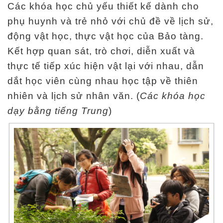
Các khóa học chủ yếu thiết kế dành cho
n
phụ huynh và trẻ nhỏ với chủ đề về lịch sử,
động vật học, thực vật học của Bảo tàng.
T
h
Kết hợp quan sát, trò chơi, diễn xuất và
ô
thực tế tiếp xúc hiện vật lại với nhau, dẫn
n
dắt học viên cùng nhau học tập về thiên
g
nhiên và lịch sử nhân văn. (
Các khóa học
t
dạy bằng tiếng Trung
)
i
n
t
r
i
ể
n