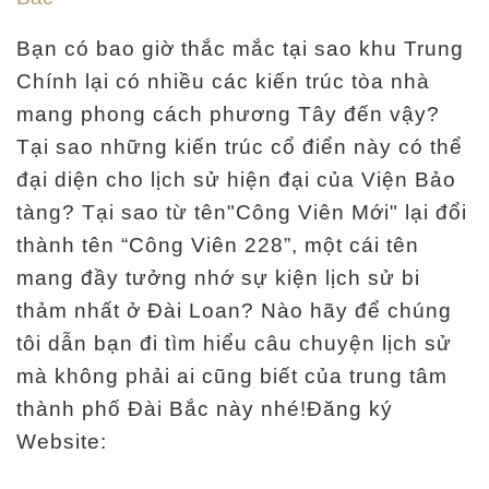
k
h
Bạn có bao giờ thắc mắc tại sao khu Trung
o
Chính lại có nhiều các kiến trúc tòa nhà
t
mang phong cách phương Tây đến vậy?
à
Tại sao những kiến trúc cổ điển này có thể
n
đại diện cho lịch sử hiện đại của Viện Bảo
g
tàng? Tại sao từ tên"Công Viên Mới" lại đổi
thành tên “Công Viên 228”, một cái tên
L
mang đầy tưởng nhớ sự kiện lịch sử bi
i
thảm nhất ở Đài Loan? Nào hãy để chúng
ê
tôi dẫn bạn đi tìm hiểu câu chuyện lịch sử
n
mà không phải ai cũng biết của trung tâm
q
thành phố Đài Bắc này nhé!Đăng ký
u
Website:
a
n