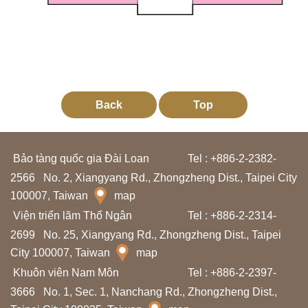
n
T
h
ô
Back
Top
n
g
t
Bảo tàng quốc gia Đài Loan
Tel : +886-2-2382-
i
2566
No. 2, Xiangyang Rd., Zhongzheng Dist., Taipei City
n
100007, Taiwan
map
t
Viện triển lãm Thổ Ngân
Tel : +886-2-2314-
r
2699
No. 25, Xiangyang Rd., Zhongzheng Dist., Taipei
i
City 100007, Taiwan
map
ể
Khuôn viên Nam Môn
Tel : +886-2-2397-
n
3666
No. 1, Sec. 1, Nanchang Rd., Zhongzheng Dist.,