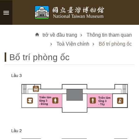
Skip to main content
A
d
trở về đầu trang
Thông tin tham quan
v
a
Toà Viện chính
Bố trí phòng ốc
n
Bố trí phòng ốc
c
e
d
S
e
a
r
c
h