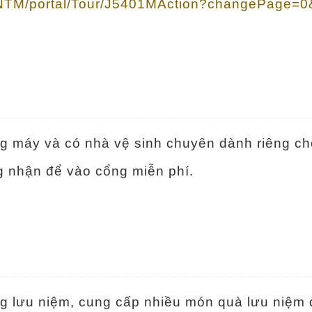
tw/NTM/portal/Tour/J5401MAction?changePage=
ang máy và có nhà vệ sinh chuyên dành riêng ch
g nhận để vào cổng miễn phí.
àng lưu niệm, cung cấp nhiều món quà lưu niệm 