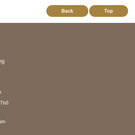
Back
Top
ng
h
 Thổ
Nam