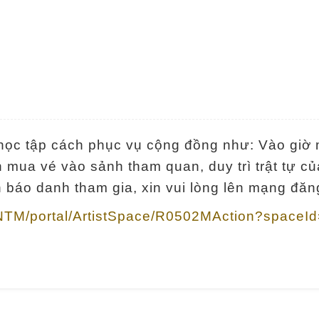
học tập cách phục vụ cộng đồng như: Vào giờ 
ua vé vào sảnh tham quan, duy trì trật tự của
 báo danh tham gia, xin vui lòng lên mạng đăng
tw/NTM/portal/ArtistSpace/R0502MAction?space