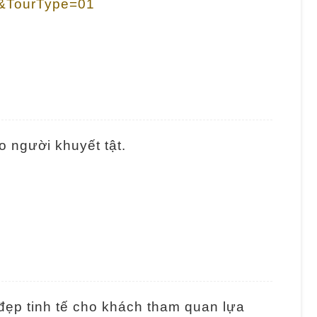
0&TourType=01
o người khuyết tật.
đẹp tinh tế cho khách tham quan lựa