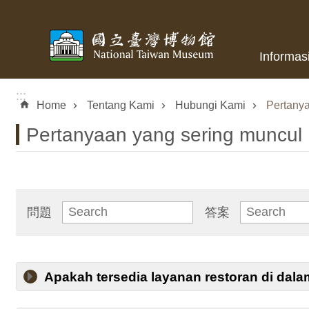
Skip to main content
Informas
:::
Home
Tentang Kami
Hubungi Kami
Pertany
Pertanyaan yang sering muncul
問題
答案
Apakah tersedia layanan restoran di da