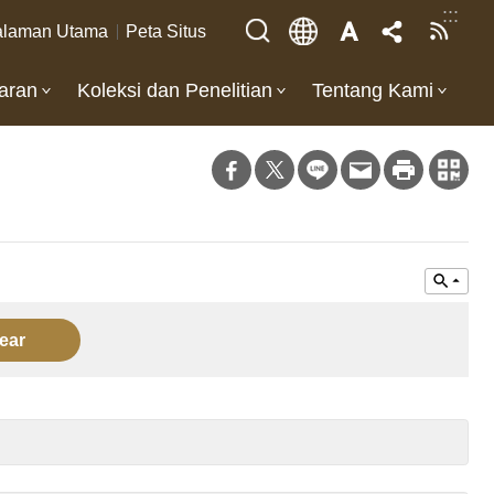
:::
laman Utama
Peta Situs
aran
Koleksi dan Penelitian
Tentang Kami