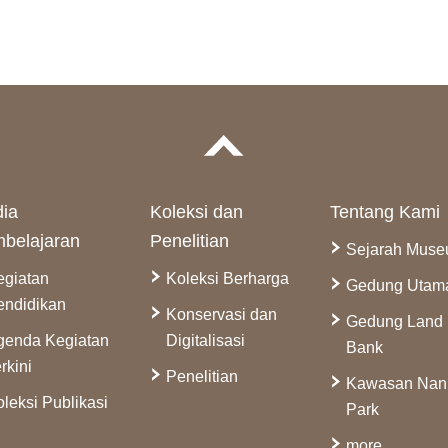
ia
Koleksi dan
Tentang Kami
belajaran
Penelitian
Sejarah Mus
egiatan
Koleksi Berharga
Gedung Utam
endidikan
Konservasi dan
Gedung Land
genda Kegiatan
Digitalisasi
Bank
rkini
Penelitian
Kawasan Na
leksi Publikasi
Park
more...