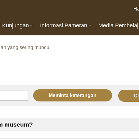
Ha
i Kunjungan
Informasi Pameran
Media Pembelaj
aan yang sering muncul
lam museum?