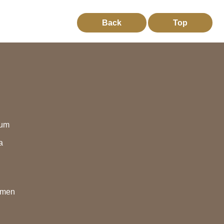
Back
Top
eum
a
nmen