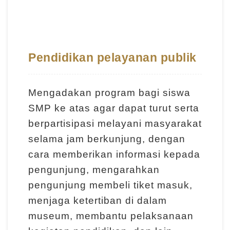
l
a
j
a
Pendidikan pelayanan publik
r
a
Mengadakan program bagi siswa
n
SMP ke atas agar dapat turut serta
berpartisipasi melayani masyarakat
K
selama jam berkunjung, dengan
o
cara memberikan informasi kepada
l
pengunjung, mengarahkan
e
pengunjung membeli tiket masuk,
k
menjaga ketertiban di dalam
s
museum, membantu pelaksanaan
i