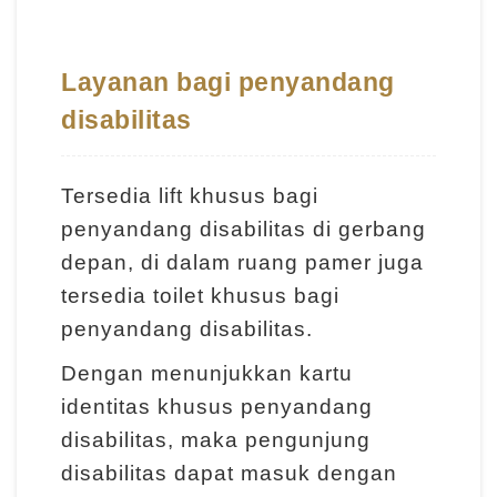
g
a
n
Layanan bagi penyandang
disabilitas
I
n
Tersedia lift khusus bagi
f
penyandang disabilitas di gerbang
o
depan, di dalam ruang pamer juga
r
tersedia toilet khusus bagi
m
penyandang disabilitas.
a
s
Dengan menunjukkan kartu
i
identitas khusus penyandang
P
disabilitas, maka pengunjung
a
disabilitas dapat masuk dengan