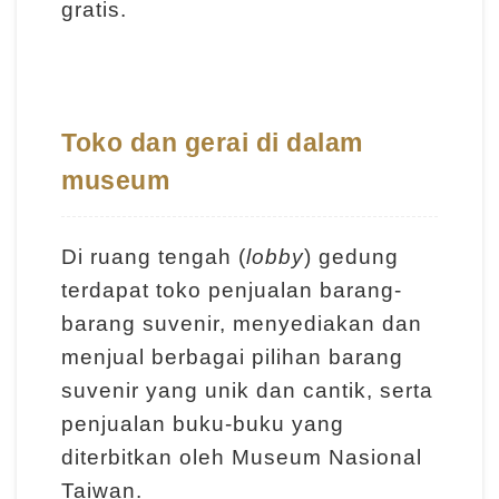
m
gratis.
e
r
a
n
Toko dan gerai di dalam
museum
M
e
Di ruang tengah (
lobby
) gedung
d
terdapat toko penjualan barang-
i
barang suvenir, menyediakan dan
a
menjual berbagai pilihan barang
P
suvenir yang unik dan cantik, serta
e
m
penjualan buku-buku yang
b
diterbitkan oleh Museum Nasional
e
Taiwan.