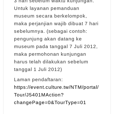
3 hari sebelum waktu kunjungan.
I
Untuk layanan pemanduan
n
museum secara berkelompok,
f
maka perjanjian wajib dibuat 7 hari
o
sebelumnya. (sebagai contoh:
r
pengunjung akan datang ke
m
museum pada tanggal 7 Juli 2012,
a
maka permohonan kunjungan
s
harus telah dilakukan sebelum
i
tanggal 1 Juli 2012)
K
Laman pendaftaran:
u
https://event.culture.tw/NTM/portal/
n
Tour/J5401MAction?
j
u
changePage=0&TourType=01
n