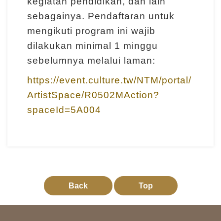
kegiatan pendidikan, dan lain
d
sebagainya. Pendaftaran untuk
a
mengikuti program ini wajib
n
dilakukan minimal 1 minggu
P
sebelumnya melalui laman:
e
n
https://event.culture.tw/NTM/portal/
e
ArtistSpace/R0502MAction?
l
spaceId=5A004
i
t
i
a
n
Back
Top
T
e