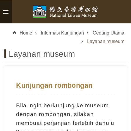
Skip to main content
A
d
Home
Informasi Kunjungan
Gedung Utama
v
a
Layanan museum
n
Layanan museum
c
e
d
S
e
Kunjungan rombongan
a
r
c
Bila ingin berkunjung ke museum
h
dengan rombongan, silakan
membuat perjanjian terlebih dahulu