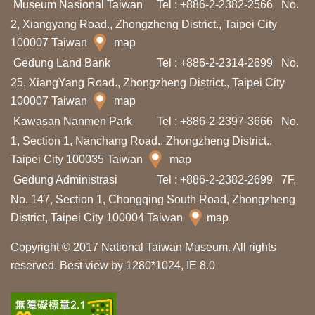
Museum Nasional Taiwan
Tel : +886-2-2382-2566
No.
n
2, Xiangyang Road., Zhongzheng District., Taipei City
t
100007 Taiwan
map
a
Gedung Land Bank
Tel : +886-2-2314-2699
No.
n
25, XiangYang Road., Zhongzheng District., Taipei City
g
100007 Taiwan
map
K
Kawasan Nanmen Park
Tel : +886-2-2397-3666
No.
a
1, Section 1, Nanchang Road., Zhongzheng District.,
m
Taipei City 100035 Taiwan
map
i
Gedung Administrasi
Tel : +886-2-2382-2699
7F,
No. 147, Section 1, Chongqing South Road, Zhongzheng
District, Taipei City 100004 Taiwan
map
H
a
Copyright © 2017 National Taiwan Museum. All rights
l
reserved. Best view by 1280*1024, IE 8.0
a
m