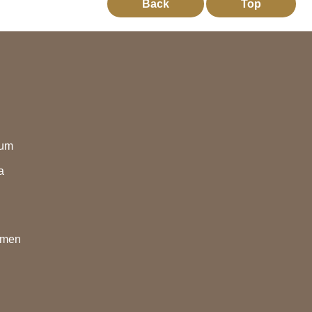
Back
Top
eum
a
nmen