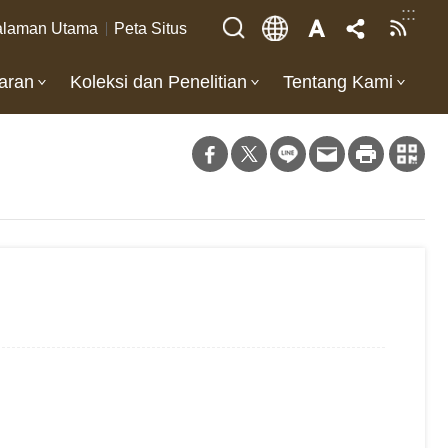
:::
laman Utama
Peta Situs
aran
Koleksi dan Penelitian
Tentang Kami