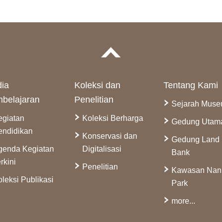
ia
Koleksi dan
Tentang Kami
belajaran
Penelitian
Sejarah Mus
egiatan
Koleksi Berharga
Gedung Utam
endidikan
Konservasi dan
Gedung Land
genda Kegiatan
Digitalisasi
Bank
rkini
Penelitian
Kawasan Na
leksi Publikasi
Park
more...