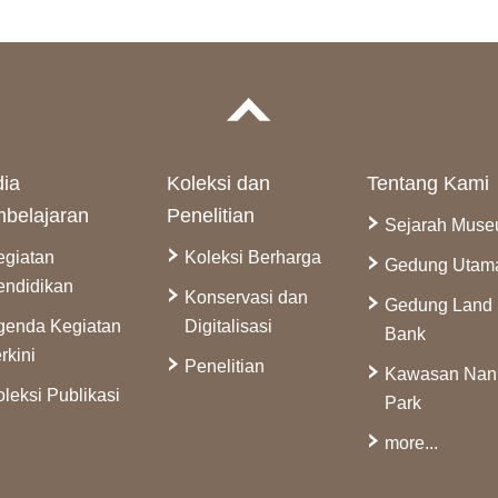
ia
Koleksi dan
Tentang Kami
belajaran
Penelitian
Sejarah Mus
egiatan
Koleksi Berharga
Gedung Utam
endidikan
Konservasi dan
Gedung Land
genda Kegiatan
Digitalisasi
Bank
rkini
Penelitian
Kawasan Na
leksi Publikasi
Park
more...