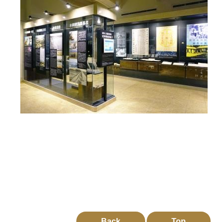
Back
Top