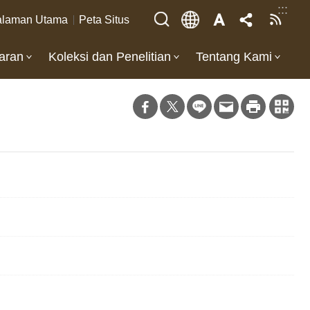
:::
laman Utama
Peta Situs
aran
Koleksi dan Penelitian
Tentang Kami