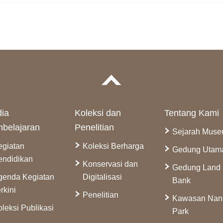
ia
Koleksi dan
Tentang Kami
belajaran
Penelitian
Sejarah Mus
egiatan
Koleksi Berharga
Gedung Utam
endidikan
Konservasi dan
Gedung Land
genda Kegiatan
Digitalisasi
Bank
rkini
Penelitian
Kawasan Na
leksi Publikasi
Park