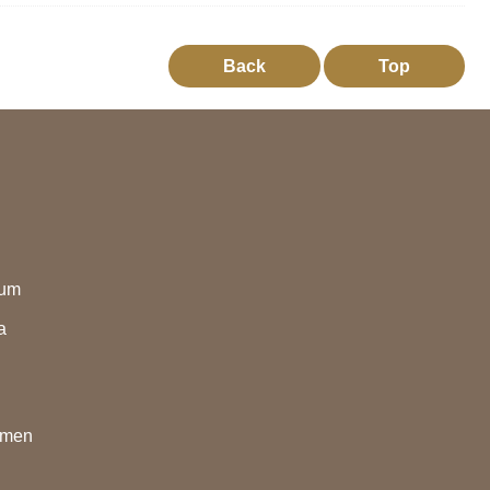
Back
Top
eum
a
nmen