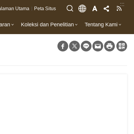
:::
laman Utama
Peta Situs
aran
Koleksi dan Penelitian
Tentang Kami