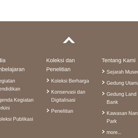
ia
Koleksi dan
Tentang Kami
belajaran
Penelitian
Sejarah Mus
egiatan
Koleksi Berharga
Gedung Utam
endidikan
Konservasi dan
Gedung Land
genda Kegiatan
Digitalisasi
Bank
rkini
Penelitian
Kawasan Na
leksi Publikasi
Park
more...