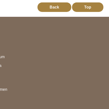
Back
Top
eum
a
nmen