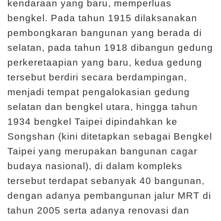
m
kendaraan yang baru, memperluas
e
bengkel. Pada tahun 1915 dilaksanakan
r
pembongkaran bangunan yang berada di
a
selatan, pada tahun 1918 dibangun gedung
n
perkeretaapian yang baru, kedua gedung
tersebut berdiri secara berdampingan,
M
menjadi tempat pengalokasian gedung
e
selatan dan bengkel utara, hingga tahun
d
1934 bengkel Taipei dipindahkan ke
i
Songshan (kini ditetapkan sebagai Bengkel
a
Taipei yang merupakan bangunan cagar
P
budaya nasional), di dalam kompleks
e
tersebut terdapat sebanyak 40 bangunan,
m
dengan adanya pembangunan jalur MRT di
b
tahun 2005 serta adanya renovasi dan
e