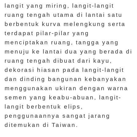
a
langit yang miring, langit-langit
n
ruang tengah utama di lantai satu
U
berbentuk kurva melengkung serta
t
terdapat pilar-pilar yang
a
menciptakan ruang, tangga yang
m
menuju ke lantai dua yang berada di
a
ruang tengah dibuat dari kayu,
dekorasi hiasan pada langit-langit
P
dan dinding bangunan kebanyakan
e
menggunakan ukiran dengan warna
t
semen yang keabu-abuan, langit-
a
langit berbentuk elips,
S
penggunaannya sangat jarang
i
ditemukan di Taiwan.
t
u