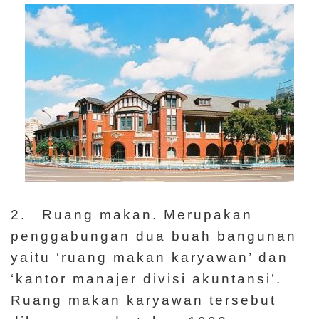
s
E
n
gli
中
s
文
h
Ti
ế
n
日
g
本
Vi
語
ệt
2. Ruang makan. Merupakan
penggabungan dua buah bangunan
yaitu ‘ruang makan karyawan’ dan
‘kantor manajer divisi akuntansi’.
Ruang makan karyawan tersebut