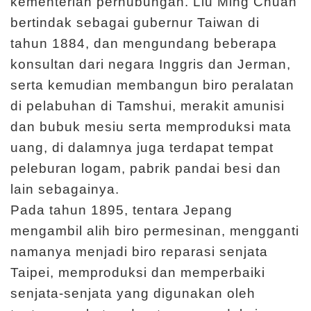
kementerian perhubungan. Liu Ming Chuan
I
bertindak sebagai gubernur Taiwan di
n
tahun 1884, dan mengundang beberapa
f
konsultan dari negara Inggris dan Jerman,
o
serta kemudian membangun biro peralatan
r
di pelabuhan di Tamshui, merakit amunisi
m
dan bubuk mesiu serta memproduksi mata
a
uang, di dalamnya juga terdapat tempat
s
peleburan logam, pabrik pandai besi dan
i
lain sebagainya.
K
Pada tahun 1895, tentara Jepang
u
mengambil alih biro permesinan, mengganti
n
namanya menjadi biro reparasi senjata
j
Taipei, memproduksi dan memperbaiki
u
senjata-senjata yang digunakan oleh
n