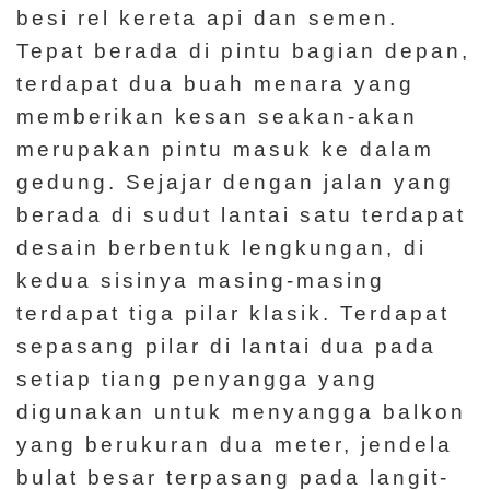
besi rel kereta api dan semen.
n
Tepat berada di pintu bagian depan,
t
terdapat dua buah menara yang
a
memberikan kesan seakan-akan
n
merupakan pintu masuk ke dalam
g
gedung. Sejajar dengan jalan yang
K
berada di sudut lantai satu terdapat
a
desain berbentuk lengkungan, di
m
kedua sisinya masing-masing
i
terdapat tiga pilar klasik. Terdapat
sepasang pilar di lantai dua pada
H
setiap tiang penyangga yang
a
digunakan untuk menyangga balkon
l
yang berukuran dua meter, jendela
a
m
bulat besar terpasang pada langit-