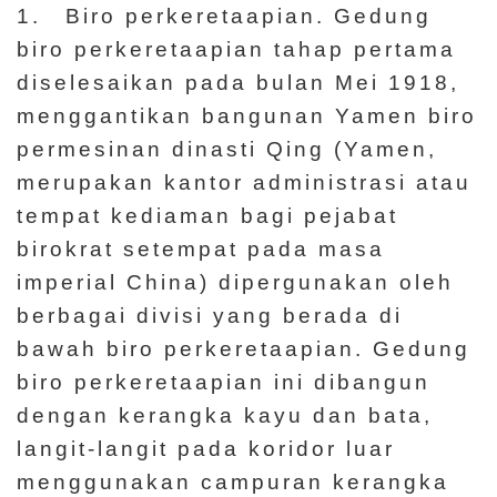
d
1. Biro perkeretaapian. Gedung
a
biro perkeretaapian tahap pertama
n
diselesaikan pada bulan Mei 1918,
P
menggantikan bangunan Yamen biro
e
permesinan dinasti Qing (Yamen,
n
merupakan kantor administrasi atau
e
tempat kediaman bagi pejabat
l
birokrat setempat pada masa
i
imperial China) dipergunakan oleh
t
berbagai divisi yang berada di
i
bawah biro perkeretaapian. Gedung
a
biro perkeretaapian ini dibangun
n
dengan kerangka kayu dan bata,
langit-langit pada koridor luar
T
menggunakan campuran kerangka
e