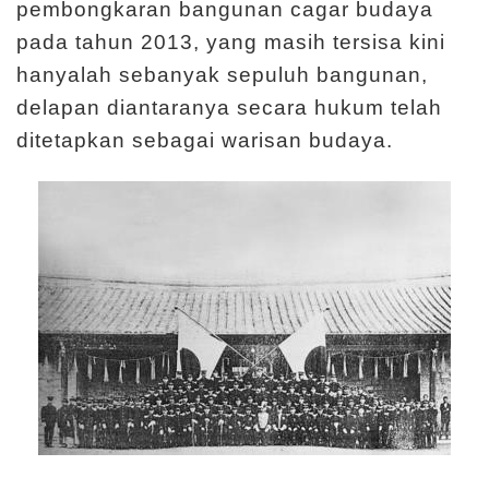
pembongkaran bangunan cagar budaya
l
pada tahun 2013, yang masih tersisa kini
a
hanyalah sebanyak sepuluh bangunan,
j
delapan diantaranya secara hukum telah
a
ditetapkan sebagai warisan budaya.
r
a
n
K
o
l
e
k
s
i