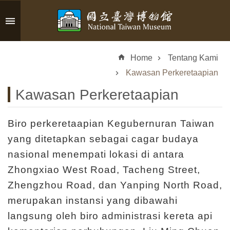
Skip to main content
A
d
Home
Tentang Kami
v
a
Kawasan Perkeretaapian
n
Kawasan Perkeretaapian
c
e
d
Biro perkeretaapian Kegubernuran Taiwan
S
yang ditetapkan sebagai cagar budaya
e
nasional menempati lokasi di antara
a
r
Zhongxiao West Road, Tacheng Street,
c
Zhengzhou Road, dan Yanping North Road,
h
merupakan instansi yang dibawahi
langsung oleh biro administrasi kereta api