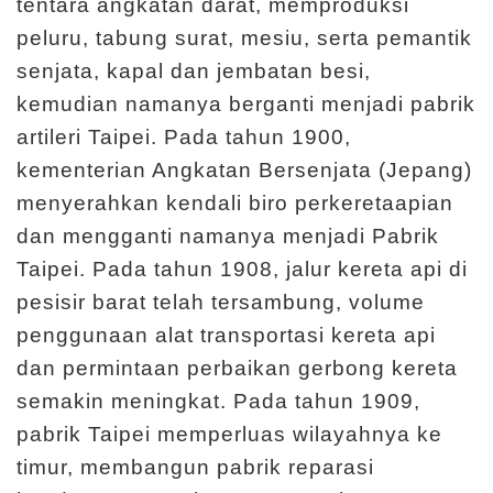
tentara angkatan darat, memproduksi
g
peluru, tabung surat, mesiu, serta pemantik
a
senjata, kapal dan jembatan besi,
n
kemudian namanya berganti menjadi pabrik
artileri Taipei. Pada tahun 1900,
I
kementerian Angkatan Bersenjata (Jepang)
n
menyerahkan kendali biro perkeretaapian
f
dan mengganti namanya menjadi Pabrik
o
Taipei. Pada tahun 1908, jalur kereta api di
r
pesisir barat telah tersambung, volume
m
penggunaan alat transportasi kereta api
a
s
dan permintaan perbaikan gerbong kereta
i
semakin meningkat. Pada tahun 1909,
P
pabrik Taipei memperluas wilayahnya ke
a
timur, membangun pabrik reparasi