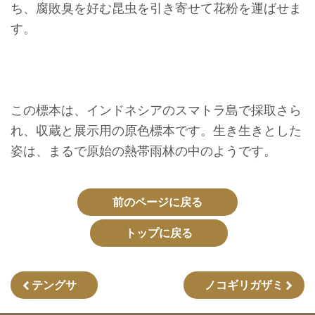
ち、腐敗臭を好む昆虫を引き寄せて花粉を運ばせま
収
す。
蔵
と
研
究
この標本は、インドネシアのスマトラ島で採取さら
れ、収蔵と展示用の原色標本です。生き生きとした
台
姿は、まるで原始の熱帯雨林の中のようです。
博
館
に
前のページに戻る
つ
トップに戻る
い
て
テングサ
ノコギリガザミ
サ