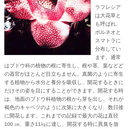
ョ
ラフレシア
ン
は大花草と
も呼ばれ、
展
ボルネオと
示
スマトラに
情
分布してい
報
ます。通常
はブドウ科の植物の根に寄生し、根や茎、葉などど
学
の器官がほとんど目立ちません。真菌のように寄生
習
する植物から水分と養分を吸収し、開花するときに
リ
だけその姿を目にすることができます。開花する時
ソ
は、地面のブドウ科植物の根から芽を出し、それが
ー
褐色のキャベツのように次第に大きくなり、数日後
ス
に開花します。これまでの記録で最大の花は直径
100 ㎝、重さ11㎏に達し、開花する時に異臭を放