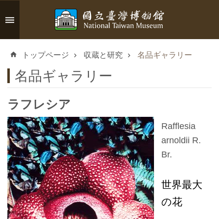
メインのコンテンツブロックにジャンプします
高
度
トップページ
収蔵と研究
名品ギャラリー
な
検
名品ギャラリー
索
ラフレシア
Rafflesia
イ
arnoldii R.
ン
Br.
フ
ォ
世界最大
メ
ー
の花
シ