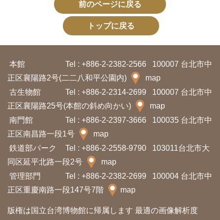
前のページに戻る
ョ
ン
トップに戻る
展
本館
Tel : +886-2-2382-2566
100007 台北市中
示
正区襄陽路2号(二二八和平公園内)
map
情
古生物館
Tel : +886-2-2314-2699
100007 台北市中
報
正区襄陽路25号(本館の斜め向かい)
map
南門館
Tel : +886-2-2397-3666
100035 台北市中
学
正区南昌路一段1号
map
習
鉄道部パーク
Tel : +886-2-2558-9790
103011台北市大
リ
同区延平北路一段2号
map
ソ
管理部門
Tel : +886-2-2382-2699
100004 台北市中
ー
正区重慶南路一段147号7階
map
ス
版権は国立台湾博物館に帰属します 最適の画像解析度