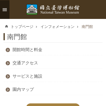
メインのコンテンツブロックにジャンプします
高
度
トップページ
インフォメーション
南門館
な
検
南門館
索
開館時間と料金
イ
交通アクセス
ン
サービスと施設
フ
ォ
園内マップ
メ
ー
シ