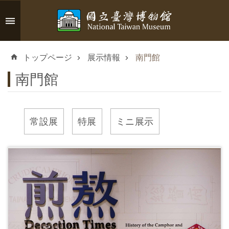
メインのコンテンツブロックにジャンプします
高
度
トップページ
展示情報
南門館
な
検
南門館
索
常設展
特展
ミニ展示
イ
ン
フ
ォ
メ
ー
シ