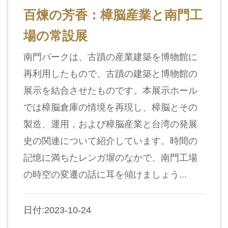
収
百煉の芳香：樟脳産業と南門工
蔵
場の常設展
と
研
南門パークは、古蹟の産業建築を博物館に
究
再利用したもので、古蹟の建築と博物館の
展示を結合させたものです。本展示ホール
台
では樟脳倉庫の情境を再現し、樟脳とその
博
製造、運用，および樟脳産業と台湾の発展
館
に
史の関連について紹介しています。時間の
つ
記憶に満ちたレンガ塀のなかで、南門工場
い
の時空の変遷の話に耳を傾けましょう...
て
日付:2023-10-24
サ