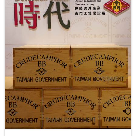
ョ
ン
展
示
情
報
学
習
リ
ソ
ー
ス