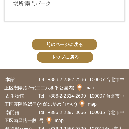
イ
場所:南門パーク
ト
マ
ッ
プ
前のページに戻る
デ
トップに戻る
ー
タ
開
本館
Tel : +886-2-2382-2566
100007 台北市中
放
正区襄陽路2号(二二八和平公園内)
map
宣
古生物館
Tel : +886-2-2314-2699
100007 台北市中
言
正区襄陽路25号(本館の斜め向かい)
map
南門館
Tel : +886-2-2397-3666
100035 台北市中
ト
正区南昌路一段1号
map
ッ
鉄道部パーク
Tel : +886-2-2558-9790
103011台北市大