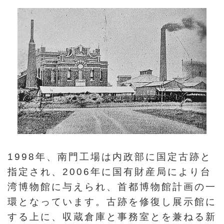
イ
ト
マ
ッ
プ
デ
ー
タ
開
放
1998年、南門工場は内政部に国定古跡と
宣
指定され、2006年に国有財産局により台
言
湾博物館に与えられ、首都博物館計画の一
環となっています。古跡を修復し展示館に
ト
する上に、収蔵倉庫と事務室とを兼ねる新
ッ