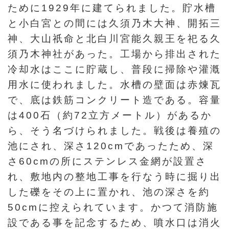
ために1929年に建てられました。貯水槽
と小白宮との間には久須乃木大神、開拓三
神、大山祇命と北白川宮能久親王を祀る久
須乃木神社があった。工場から排出された
冷却水はここに貯蔵し、普段に掃除や灌漑
用水に使われました。水槽の壁面は赤煉瓦
で、底は鉄筋コンクリート造である。容量
は400石（約72立方メートル）があるか
ら、そう名づけられました。戦後は養殖の
池にされ、深さ120cmであったため、深
さ60cmの所にステンレス金網が設置さ
れ、敷地内の整地工事を行なう時に掘り出
した礫をその上に置かれ、池の深さを約
50cmに控えられています。かつて消防施
設である事を記念するため、噴水口は消火