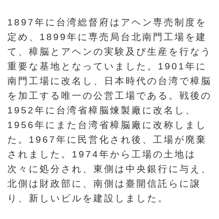
ョ
1897年に台湾総督府はアヘン専売制度を
ン
定め、1899年に専売局台北南門工場を建
て、樟脳とアヘンの実験及び生産を行なう
展
重要な基地となっていました。1901年に
示
南門工場に改名し、日本時代の台湾で樟脳
情
を加工する唯一の公営工場である。戦後の
報
1952年に台湾省樟脳煉製廠に改名し、
1956年にまた台湾省樟脳廠に改称しまし
学
た。1967年に民営化され後、工場が廃棄
習
されました。1974年から工場の土地は
リ
ソ
次々に処分され、東側は中央銀行に与え、
ー
北側は財政部に、南側は臺開信託らに譲
ス
り、新しいビルを建設しました。