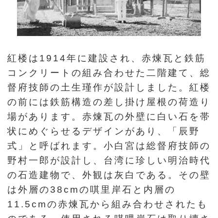
ha
sa
Ind
Tiế
on
ng
esi
Việ
a
t
紅楼は1914年に建設され、赤煉瓦と鉄筋
コンクリートの組み合わせた二階建て、総
督府技師の土生瑾作が設計しました。紅楼
の前には鉄筋構造の差し掛け屋根の荷造り
場があります。赤煉瓦の外壁に白い石を帯
状にめぐらせるデザインがあり、「辰野
式」と呼ばれます。小白宮は総督府技師の
野村一郎が設計し、台湾に珍しい明治時代
の石造建物で、外観は灰白である。その壁
は外層の38cmの唭里岸石と内層の
11.5cmの赤煉瓦から組み合わせされたも