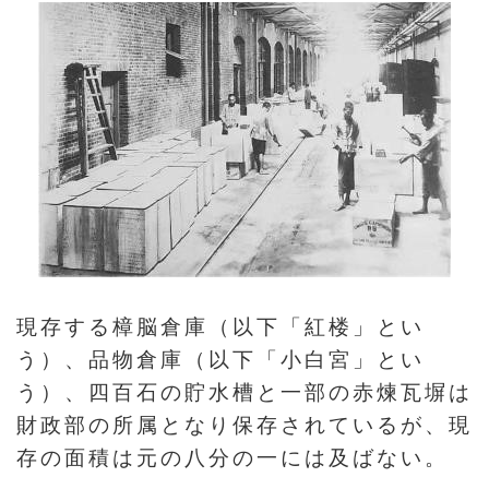
収
蔵
と
研
究
台
博
館
に
現存する樟脳倉庫（以下「紅楼」とい
つ
う）、品物倉庫（以下「小白宮」とい
い
う）、四百石の貯水槽と一部の赤煉瓦塀は
て
財政部の所属となり保存されているが、現
存の面積は元の八分の一には及ばない。
サ