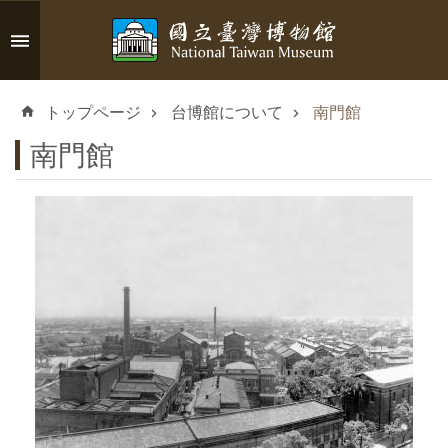
メインのコンテンツブロックにジャンプします
高
度
トップページ
台博館について
南門館
な
検
南門館
索
イ
ン
フ
ォ
メ
ー
シ