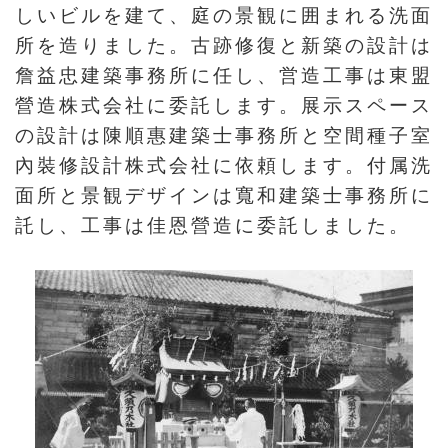
しいビルを建て、庭の景観に囲まれる洗面
プ
所を造りました。古跡修復と新築の設計は
ペ
詹益忠建築事務所に任し、営造工事は東盟
ー
營造株式会社に委託します。展示スペース
ジ
の設計は陳順惠建築士事務所と空間種子室
サ
內裝修設計株式会社に依頼します。付属洗
イ
面所と景観デザインは寬和建築士事務所に
ト
託し、工事は佳恩營造に委託しました。
マ
ッ
プ
En
中
glis
文
h
Ba