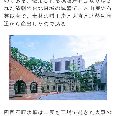
のである。使用される唭哩岸石は取り壊さ
れた清朝の台北府城の城壁で、木山層の石
英砂岩で、士林の唭里岸と大直と北勢湖周
辺から産出したのである。
四百石貯水槽は二度も工場で起きた火事の