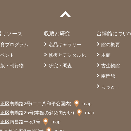
習リソース
収蔵と研究
台博館につい
教育プログラム
名品ギャラリー
館の概要
イベント
修復とデジタル化
本館
出版・刊行物
研究・調査
古生物館
南門館
もっと...
市中正区襄陽路2号(二二八和平公園内)
map
市中正区襄陽路25号(本館の斜め向かい)
map
市中正区南昌路一段1号
map
市大同区延平北路一段2号
map