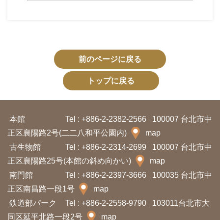
ha
sa
Ind
Tiế
on
ng
esi
Việ
a
t
前のページに戻る
トップに戻る
本館
Tel : +886-2-2382-2566
100007 台北市中
正区襄陽路2号(二二八和平公園内)
map
古生物館
Tel : +886-2-2314-2699
100007 台北市中
正区襄陽路25号(本館の斜め向かい)
map
南門館
Tel : +886-2-2397-3666
100035 台北市中
正区南昌路一段1号
map
鉄道部パーク
Tel : +886-2-2558-9790
103011台北市大
同区延平北路一段2号
map