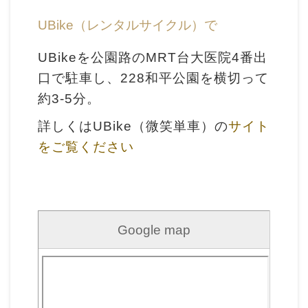
イ
ト
UBike（レンタルサイクル）で
マ
UBikeを公園路のMRT台大医院4番出
ッ
口で駐車し、228和平公園を横切って
プ
約3-5分。
デ
詳しくはUBike（微笑単車）の
サイト
ー
をご覧ください
タ
開
放
宣
Google map
言
ト
ッ