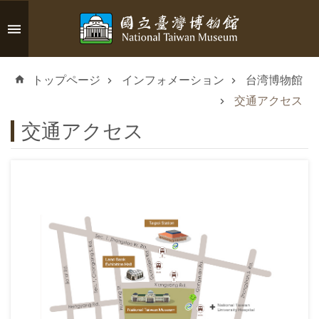
メインのコンテンツブロックにジャンプします
高
度
トップページ
インフォメーション
台湾博物館
な
検
交通アクセス
索
交通アクセス
イ
ン
フ
ォ
メ
ー
シ