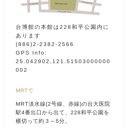
ョ
ン
台博館の本館は228和平公園内に
展
あります
示
(886)2-2382-2566
情
GPS Info:
報
25.042902,121.51503000000
002
学
習
リ
MRTで
ソ
MRT淡水線(2号線、赤線)の台大医院
ー
駅4番出口から出て、228和平公園を
ス
横切って約３～5分。