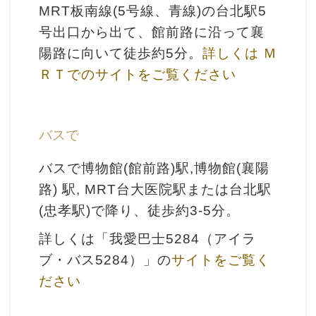
収
MRT板南線(5号線、青線)の台北駅5
蔵
号出口から出て、館前路に沿って襄
と
陽路に向いて徒歩約5分。
詳しくは Ｍ
研
ＲＴでのサイトをご覧ください
究
台
バスで
博
バスで博物館(館前路)駅,博物館(襄陽
館
路) 駅, MRT台大医院駅または台北駅
に
(忠孝駅)で降り、徒歩約3-5分。
つ
い
詳しくは「我愛巴士5284（アイラ
て
ブ・バス5284）」の
サイトをご覧く
ださい
サ