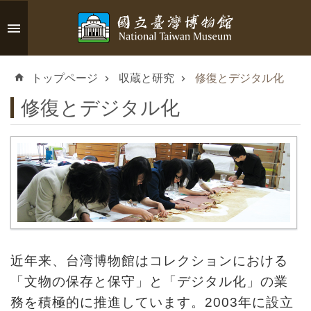
メインのコンテンツブロックにジャンプします
高
度
トップページ
収蔵と研究
修復とデジタル化
な
検
修復とデジタル化
索
イ
ン
フ
ォ
近年来、台湾博物館はコレクションにおける
メ
「文物の保存と保守」と「デジタル化」の業
ー
務を積極的に推進しています。2003年に設立
シ