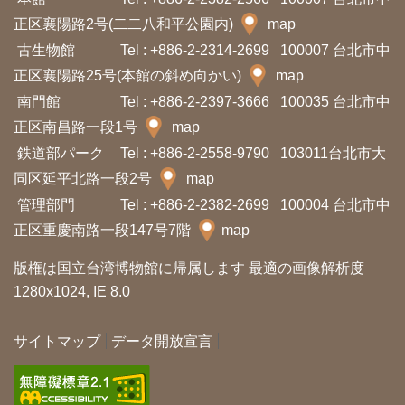
プ
正区襄陽路2号(二二八和平公園内)
map
ペ
古生物館
Tel : +886-2-2314-2699
100007 台北市中
ー
正区襄陽路25号(本館の斜め向かい)
map
ジ
南門館
Tel : +886-2-2397-3666
100035 台北市中
正区南昌路一段1号
map
サ
鉄道部パーク
Tel : +886-2-2558-9790
103011台北市大
イ
同区延平北路一段2号
map
ト
管理部門
Tel : +886-2-2382-2699
100004 台北市中
マ
正区重慶南路一段147号7階
map
ッ
版権は国立台湾博物館に帰属します 最適の画像解析度
プ
1280x1024, IE 8.0
En
サイトマップ
データ開放宣言
中
glis
文
h
Ba