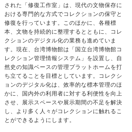
された「修復工作室」は、現代の文物保存に
ョ
おける専門的な方式でコレクションの保守と
ン
修復を行っています。このほかに、各種標
本、文物を持続的に整理するとともに、コレ
展
クションのデジタル化の業務も進めていま
示
す。現在、台湾博物館は「国立台湾博物館コ
情
レクション管理情報システム」を設置し、自
報
然史の知識ベースの管理プラットホームを打
ち立てることを目標としています。コレクシ
学
習
ョンのデジタル化は、效率的な標本管理のほ
リ
かに、国内外の利用者に対する利便性を向上
ソ
させ、展示スペースや展示期間の不足を解決
ー
し、より多く人々がコレクションに触れるこ
ス
とができるようにします。