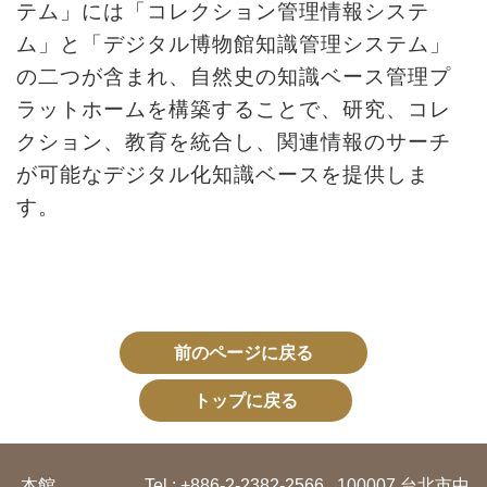
イ
テム」には「コレクション管理情報システ
ト
ム」と「デジタル博物館知識管理システム」
マ
の二つが含まれ、自然史の知識ベース管理プ
ッ
ラットホームを構築することで、研究、コレ
プ
クション、教育を統合し、関連情報のサーチ
が可能なデジタル化知識ベースを提供しま
デ
す。
ー
タ
開
放
宣
前のページに戻る
言
トップに戻る
ト
ッ
本館
Tel : +886-2-2382-2566
100007 台北市中