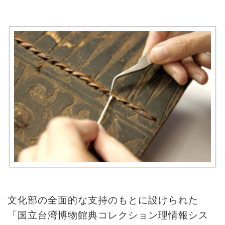
収
蔵
と
研
究
台
博
館
に
つ
い
て
文化部の全面的な支持のもとに設けられた
サ
「国立台湾博物館典コレクション理情報シス