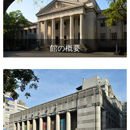
イ
ト
館の概要
マ
ッ
プ
館の概要
デ
ー
タ
開
放
宣
言
古生物館
ト
ッ