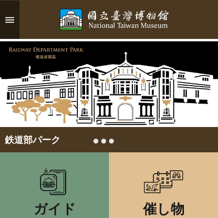
メインのコンテンツブロックにジャンプします
高
度
な
検
索
イ
鉄道部パーク
ン
フ
ォ
メ
ー
ガイド
催し物
シ