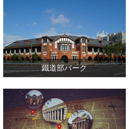
ha
sa
Ind
Tiế
on
ng
esi
Việ
a
t
鐵道部パーク
鐵道部パーク