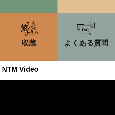
ョ
ン
展
示
収蔵
よくある質問
情
報
学
NTM Video
習
リ
ソ
體驗台北城的多種方式
ー
2023-11-07
ス