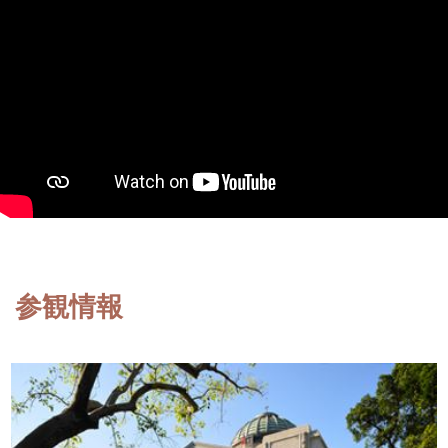
収
蔵
と
研
究
台
博
館
に
参観情報
つ
い
て
サ