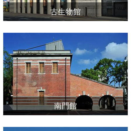
プ
古生物館
ペ
ー
ジ
サ
イ
ト
マ
南門館
ッ
プ
南門館
En
中
glis
文
h
Ba