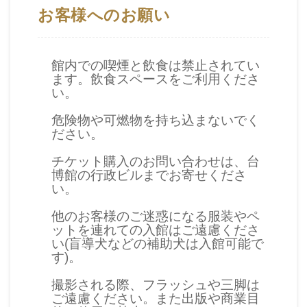
イ
お客様へのお願い
ト
マ
ッ
館内での喫煙と飲食は禁止されてい
ます。飲食スペースをご利用くださ
プ
い。
デ
危険物や可燃物を持ち込まないでく
ださい。
ー
タ
チケット購入のお問い合わせは、台
博館の行政ビルまでお寄せくださ
開
い。
放
他のお客様のご迷惑になる服装やペ
宣
ットを連れての入館はご遠慮くださ
言
い(盲導犬などの補助犬は入館可能で
す)。
ト
撮影される際、フラッシュや三脚は
ご遠慮ください。また出版や商業目
ッ