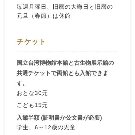
ョ
毎週月曜日、旧暦の大晦日と旧暦の
ン
元旦（春節）は休館
展
チケット
示
情
報
国立台湾博物館本館と
古生物
展示館の
共通チケットで両館とも入館できま
学
す。
習
おとな30元
リ
ソ
こども15元
ー
入館半額 (証明書か公文書が必要)
ス
学生、6～12歳の児童