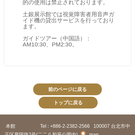
的の使用は禁止されております。
プ
ペ
土銀展示館では視覚障害者用音声ガ
イド機の貸出サービスを行っており
ー
ます。
ジ
ガイドツアー（中国語）：
AM10:30、PM2:30。
サ
イ
ト
マ
ッ
前のページに戻る
プ
トップに戻る
En
中
glis
文
h
本館
Tel : +886-2-2382-2566
100007 台北市中
Ba
正区襄陽路2号(二二八和平公園内)
map