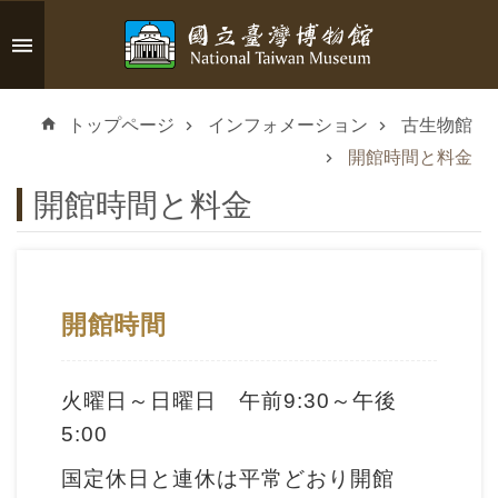
メインのコンテンツブロックにジャンプします
高
度
トップページ
インフォメーション
古生物館
な
検
開館時間と料金
索
開館時間と料金
イ
開館時間
ン
フ
ォ
火曜日～日曜日 午前9:30～午後
メ
5:00
ー
国定休日と連休は平常どおり開館
シ