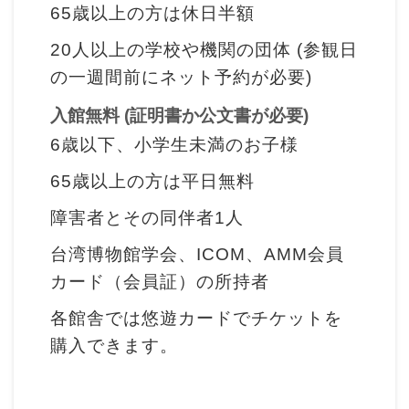
収
65歳以上の方は休日半額
蔵
20人以上の学校や機関の団体 (参観日
と
の一週間前にネット予約が必要)
研
入館無料 (証明書か公文書が必要)
究
6歳以下、小学生未満のお子様
台
65歳以上の方は平日無料
博
障害者とその同伴者1人
館
に
台湾博物館学会、ICOM、AMM会員
つ
カード（会員証）の所持者
い
各館舎では悠遊カードでチケットを
て
購入できます。
サ