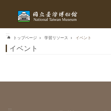
メインのコンテンツブロックにジャンプします
:::
トップページ
学習リソース
イベント
イベント
:::