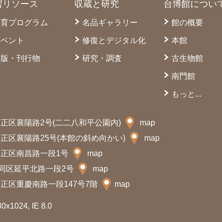
習リソース
収蔵と研究
台博館につい
教育プログラム
名品ギャラリー
館の概要
イベント
修復とデジタル化
本館
出版・刊行物
研究・調査
古生物館
南門館
もっと...
市中正区襄陽路2号(二二八和平公園内)
map
市中正区襄陽路25号(本館の斜め向かい)
map
市中正区南昌路一段1号
map
市大同区延平北路一段2号
map
市中正区重慶南路一段147号7階
map
4, IE 8.0