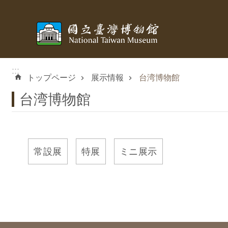
メインのコンテンツブロックにジャンプします
:::
トップページ
展示情報
台湾博物館
台湾博物館
常設展
特展
ミニ展示