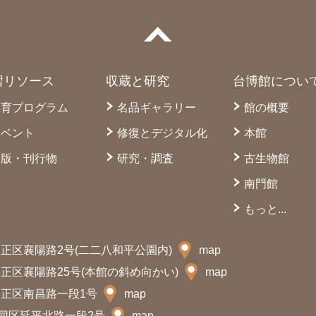
習リソース
収蔵と研究
台博館につい
教育プログラム
名品ギャラリー
館の概要
イベント
修復とデジタル化
本館
出版・刊行物
研究・調査
古生物館
南門館
もっと...
市中正区襄陽路2号(二二八和平公園内)
map
市中正区襄陽路25号(本館の斜め向かい)
map
市中正区南昌路一段1号
map
市大同区延平北路一段2号
map