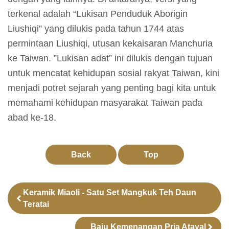
l
terkenal adalah “Lukisan Penduduk Aborigin
a
Liushiqi” yang dilukis pada tahun 1744 atas
j
permintaan Liushiqi, utusan kekaisaran Manchuria
a
ke Taiwan. ”Lukisan adat” ini dilukis dengan tujuan
r
untuk mencatat kehidupan sosial rakyat Taiwan, kini
a
menjadi potret sejarah yang penting bagi kita untuk
n
memahami kehidupan masyarakat Taiwan pada
abad ke-18.
K
o
Back
Top
l
e
k
Keramik Miaoli - Satu Set Mangkuk Teh Daun
s
Teratai
i
Baju Kemenangan Pria Atayal