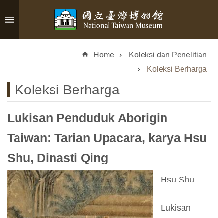
Skip to main content
A
d
Home
Koleksi dan Penelitian
v
a
Koleksi Berharga
n
Koleksi Berharga
c
e
d
Lukisan Penduduk Aborigin
S
e
Taiwan: Tarian Upacara, karya Hsu
a
Shu, Dinasti Qing
r
c
h
Hsu Shu
Lukisan