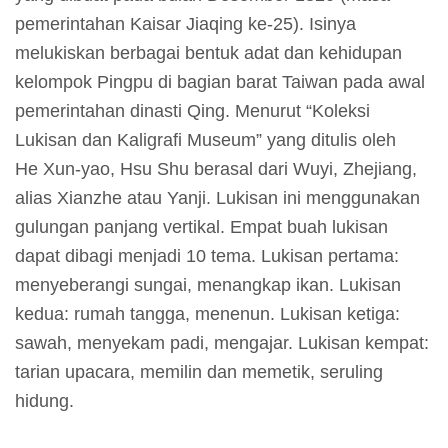
g
pemerintahan Kaisar Jiaqing ke-25). Isinya
a
melukiskan berbagai bentuk adat dan kehidupan
n
kelompok Pingpu di bagian barat Taiwan pada awal
pemerintahan dinasti Qing. Menurut “Koleksi
I
Lukisan dan Kaligrafi Museum” yang ditulis oleh
n
He Xun-yao, Hsu Shu berasal dari Wuyi, Zhejiang,
f
alias Xianzhe atau Yanji. Lukisan ini menggunakan
o
gulungan panjang vertikal. Empat buah lukisan
r
dapat dibagi menjadi 10 tema. Lukisan pertama:
m
menyeberangi sungai, menangkap ikan. Lukisan
a
kedua: rumah tangga, menenun. Lukisan ketiga:
s
sawah, menyekam padi, mengajar. Lukisan kempat:
i
tarian upacara, memilin dan memetik, seruling
P
hidung.
a