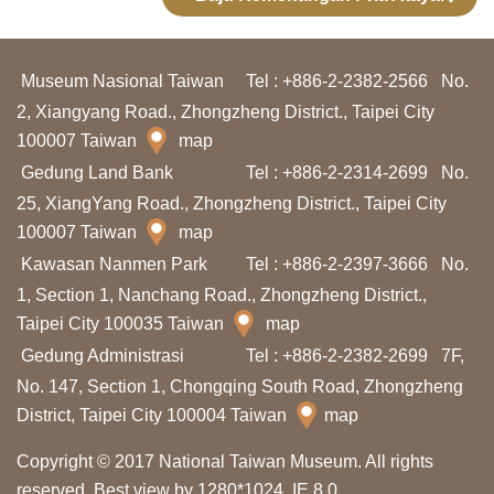
d
a
n
Museum Nasional Taiwan
Tel : +886-2-2382-2566
No.
P
2, Xiangyang Road., Zhongzheng District., Taipei City
e
100007 Taiwan
map
n
Gedung Land Bank
Tel : +886-2-2314-2699
No.
e
25, XiangYang Road., Zhongzheng District., Taipei City
l
100007 Taiwan
map
i
Kawasan Nanmen Park
Tel : +886-2-2397-3666
No.
t
1, Section 1, Nanchang Road., Zhongzheng District.,
Taipei City 100035 Taiwan
map
i
Gedung Administrasi
Tel : +886-2-2382-2699
7F,
a
No. 147, Section 1, Chongqing South Road, Zhongzheng
n
District, Taipei City 100004 Taiwan
map
T
Copyright © 2017 National Taiwan Museum. All rights
e
reserved. Best view by 1280*1024, IE 8.0