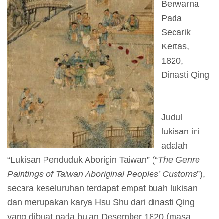
Berwarna
I
Pada
n
Secarik
f
Kertas,
o
1820,
r
Dinasti Qing
m
a
s
Judul
i
lukisan ini
K
adalah
u
“Lukisan Penduduk Aborigin Taiwan” (“
The Genre
n
Paintings of Taiwan Aboriginal Peoples’ Customs
”),
j
secara keseluruhan terdapat empat buah lukisan
u
dan merupakan karya Hsu Shu dari dinasti Qing
n
yang dibuat pada bulan Desember 1820 (masa