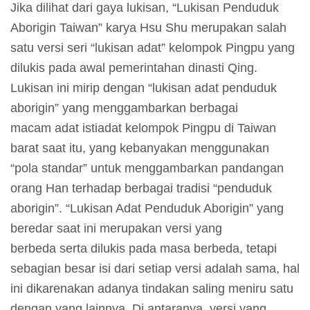
m
Jika dilihat dari gaya lukisan, “Lukisan Penduduk
e
Aborigin Taiwan” karya Hsu Shu merupakan salah
r
satu versi seri “lukisan adat” kelompok Pingpu yang
a
dilukis pada awal pemerintahan dinasti Qing.
n
Lukisan ini mirip dengan “lukisan adat penduduk
aborigin” yang menggambarkan berbagai
M
macam adat istiadat kelompok Pingpu di Taiwan
e
barat saat itu, yang kebanyakan menggunakan
d
“pola standar” untuk menggambarkan pandangan
i
orang Han terhadap berbagai tradisi “penduduk
a
aborigin”. “Lukisan Adat Penduduk Aborigin” yang
P
beredar saat ini merupakan versi yang
e
berbeda serta dilukis pada masa berbeda, tetapi
m
sebagian besar isi dari setiap versi adalah sama, hal
b
ini dikarenakan adanya tindakan saling meniru satu
e
dengan yang lainnya. Di antaranya, versi yang