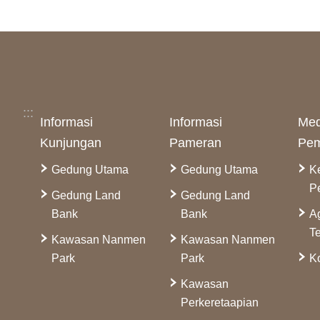
:::
Informasi
Informasi
Med
Kunjungan
Pameran
Pem
Gedung Utama
Gedung Utama
K
P
Gedung Land
Gedung Land
Bank
Bank
A
Te
Kawasan Nanmen
Kawasan Nanmen
Park
Park
Ko
Kawasan
Perkeretaapian