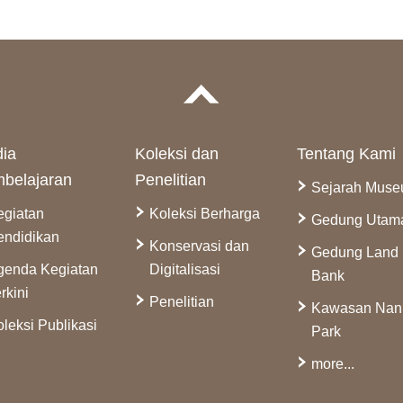
ia
Koleksi dan
Tentang Kami
belajaran
Penelitian
Sejarah Mus
egiatan
Koleksi Berharga
Gedung Utam
endidikan
Konservasi dan
Gedung Land
genda Kegiatan
Digitalisasi
Bank
rkini
Penelitian
Kawasan Na
leksi Publikasi
Park
more...