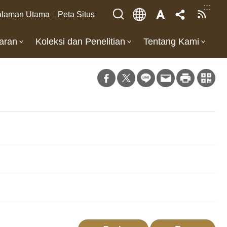
:::
laman Utama
Peta Situs
aran
Koleksi dan Penelitian
Tentang Kami