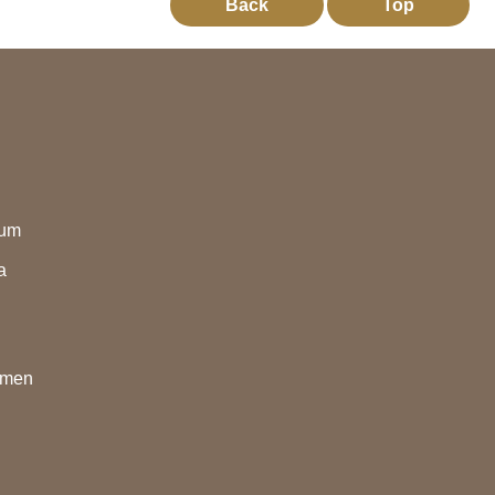
Back
Top
eum
a
nmen