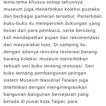
tema-tema khusus setiap tahunnya,
n
museum juga menerbitkan koleksi pustaka
t
dari berbagai pameran tersebut. Penerbitan
a
buku-buku itu memperoleh dukungan yang
n
besar dari para pembaca, serta berulang
g
kali mendapatkan pujian dan rekomendasi
K
dari masyarakat luas. Di samping itu,
a
dengan adanya rencana restorasi barang-
m
barang koleksi, museum menerbitkan
i
sebuah seri buku tentang restorasi. Seri
buku tentang pembangunan jaringan
H
sistem Museum Nasional Taiwan juga
a
diterbitkan dengan mengintegrasikan
l
bangunan-bangunan bersejarah yang
a
berada di pusat kota Taipei, para
m