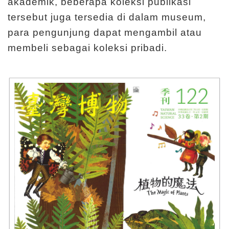
akademik, beberapa koleksi publikasi
I
tersebut juga tersedia di dalam museum,
n
para pengunjung dapat mengambil atau
f
membeli sebagai koleksi pribadi.
o
r
m
a
s
i
K
u
n
j
u
n