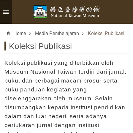
Skip to main content
A
d
Home
Media Pembelajaran
Koleksi Publikasi
v
a
Koleksi Publikasi
n
c
e
Koleksi publikasi yang diterbitkan oleh
d
Museum Nasional Taiwan terdiri dari jurnal,
S
buku, dan berbagai macam brosur serta
e
buku panduan kegiatan yang
a
r
diselenggarakan oleh museum. Selain
c
disumbangkan kepada institusi pendidikan
h
dalam dan luar negeri, serta adanya
pertukaran jurnal dengan institusi