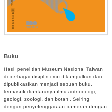
d
a
n
P
e
n
e
l
Buku
i
t
Hasil penelitian Museum Nasional Taiwan
i
di berbagai disiplin ilmu dikumpulkan dan
a
dipublikasikan menjadi sebuah buku,
n
termasuk diantaranya ilmu antropologi,
geologi, zoologi, dan botani. Seiring
T
dengan penyelenggaraan pameran dengan
e