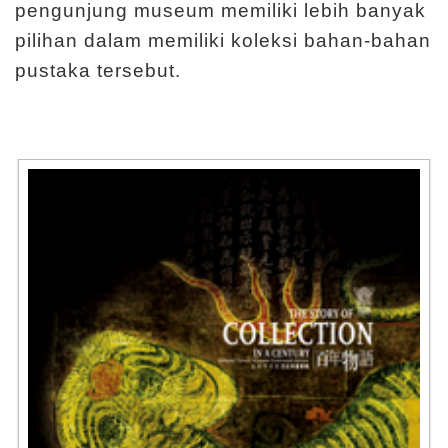
pengunjung museum memiliki lebih banyak
a
pilihan dalam memiliki koleksi bahan-bahan
n
pustaka tersebut.
U
t
a
m
a
P
e
t
a
S
i
t
u