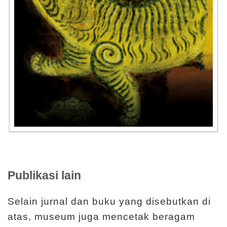
s
E
n
gli
中
s
文
h
Ti
ế
n
日
g
本
Vi
語
ệt
Publikasi lain
Selain jurnal dan buku yang disebutkan di
atas, museum juga mencetak beragam