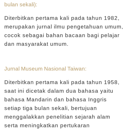
m
bulan sekali):
e
r
Diterbitkan pertama kali pada tahun 1982,
a
merupakan jurnal ilmu pengetahuan umum,
n
cocok sebagai bahan bacaan bagi pelajar
dan masyarakat umum.
M
e
d
Jurnal Museum Nasional Taiwan:
i
Diterbitkan pertama kali pada tahun 1958,
a
saat ini dicetak dalam dua bahasa yaitu
P
bahasa Mandarin dan bahasa Inggris
e
setiap tiga bulan sekali, bertujuan
m
menggalakkan penelitian sejarah alam
b
serta meningkatkan pertukaran
e