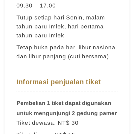
09.30 – 17.00
I
n
Tutup setiap hari Senin, malam
f
tahun baru Imlek, hari pertama
o
tahun baru Imlek
r
Tetap buka pada hari libur nasional
m
dan libur panjang (cuti bersama)
a
s
i
Informasi penjualan tiket
K
u
n
Pembelian 1 tiket dapat digunakan
j
untuk mengunjungi 2 gedung pamer
u
Tiket dewasa: NT$ 30
n