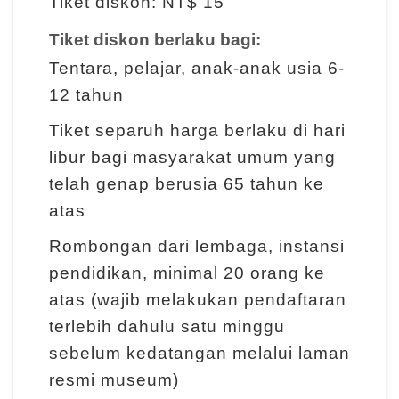
Tiket diskon: NT$ 15
g
a
Tiket diskon berlaku bagi:
n
Tentara, pelajar, anak-anak usia 6-
12 tahun
I
Tiket separuh harga berlaku di hari
n
libur bagi masyarakat umum yang
f
telah genap berusia 65 tahun ke
o
atas
r
m
Rombongan dari lembaga, instansi
a
pendidikan, minimal 20 orang ke
s
atas (wajib melakukan pendaftaran
i
terlebih dahulu satu minggu
P
sebelum kedatangan melalui laman
a
resmi museum)