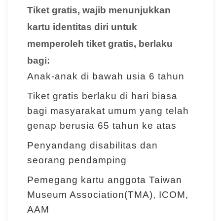
m
Tiket gratis, wajib menunjukkan
e
kartu identitas diri untuk
r
a
memperoleh tiket gratis, berlaku
n
bagi:
Anak-anak di bawah usia 6 tahun
M
Tiket gratis berlaku di hari biasa
e
bagi masyarakat umum yang telah
d
genap berusia 65 tahun ke atas
i
a
Penyandang disabilitas dan
P
seorang pendamping
e
Pemegang kartu anggota Taiwan
m
Museum Association(TMA), ICOM,
b
AAM
e