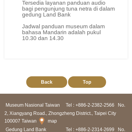
Tersedia layanan panduan audio
n
bagi pengunjung tuna netra di dalam
gedung Land Bank
t
a
Jadwal panduan museum dalam
bahasa Mandarin adalah pukul
n
10.30 dan 14.30
g
K
a
m
i
Back
Top
H
a
Museum Nasional Taiwan
Tel : +886-2-2382-2566
No.
l
2, Xiangyang Road., Zhongzheng District., Taipei City
a
100007 Taiwan
map
m
Gedung Land Bank
Tel : +886-2-2314-2699
No.