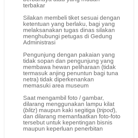
d
terbakar
a
Silakan membeli tiket sesuai dengan
n
ketentuan yang berlaku, bagi yang
P
melaksanakan tugas dinas silakan
menghubungi petugas di Gedung
e
Administrasi
n
Pengunjung dengan pakaian yang
e
tidak sopan dan pengunjung yang
l
membawa hewan peliharaan (tidak
termasuk anjing penuntun bagi tuna
i
netra) tidak diperkenankan
t
memasuki area museum
i
Saat mengambil foto / gambar,
a
dilarang menggunakan lampu kilat
n
(
blitz
) maupun kaki segitiga (
tripod
),
dan dilarang memanfaatkan foto-foto
tersebut untuk kepentingan bisnis
T
maupun keperluan penerbitan
e