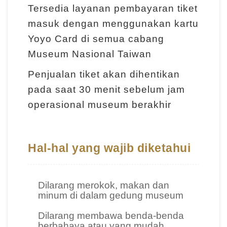
Tersedia layanan pembayaran tiket
l
masuk dengan menggunakan kartu
a
Yoyo Card di semua cabang
j
a
Museum Nasional Taiwan
r
Penjualan tiket akan dihentikan
a
pada saat 30 menit sebelum jam
n
operasional museum berakhir
K
o
Hal-hal yang wajib diketahui
l
e
Dilarang merokok, makan dan
k
minum di dalam gedung museum
s
Dilarang membawa benda-benda
i
berbahaya atau yang mudah