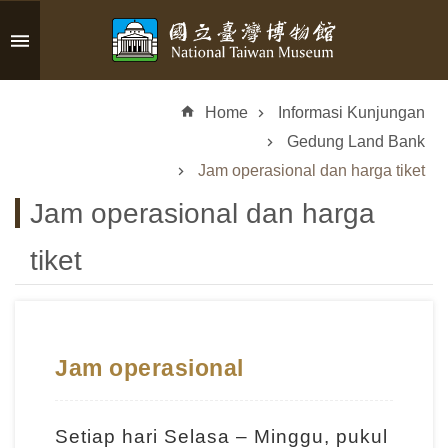
Skip to main content
A
d
Home
Informasi Kunjungan
v
a
Gedung Land Bank
n
Jam operasional dan harga tiket
c
Jam operasional dan harga
e
d
S
tiket
e
a
r
c
Jam operasional
h
Setiap hari Selasa – Minggu, pukul