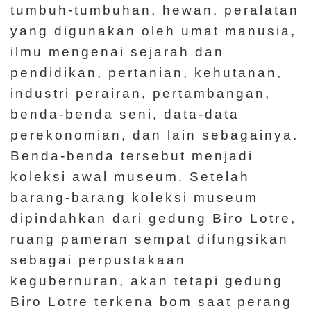
tumbuh-tumbuhan, hewan, peralatan
n
yang digunakan oleh umat manusia,
t
ilmu mengenai sejarah dan
a
pendidikan, pertanian, kehutanan,
n
industri perairan, pertambangan,
g
benda-benda seni, data-data
K
perekonomian, dan lain sebagainya.
a
Benda-benda tersebut menjadi
m
koleksi awal museum. Setelah
i
barang-barang koleksi museum
dipindahkan dari gedung Biro Lotre,
H
ruang pameran sempat difungsikan
a
sebagai perpustakaan
l
kegubernuran, akan tetapi gedung
a
Biro Lotre terkena bom saat perang
m