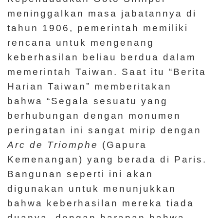
s
meninggalkan masa jabatannya di
tahun 1906, pemerintah memiliki
rencana untuk mengenang
E
n
keberhasilan beliau berdua dalam
gli
中
s
memerintah Taiwan. Saat itu “Berita
文
h
Harian Taiwan” memberitakan
Ti
bahwa “Segala sesuatu yang
ế
n
berhubungan dengan monumen
日
g
本
Vi
peringatan ini sangat mirip dengan
語
ệt
Arc de Triomphe
(Gapura
Kemenangan) yang berada di Paris.
Bangunan seperti ini akan
digunakan untuk menunjukkan
bahwa keberhasilan mereka tiada
duanya, dengan harapan bahwa