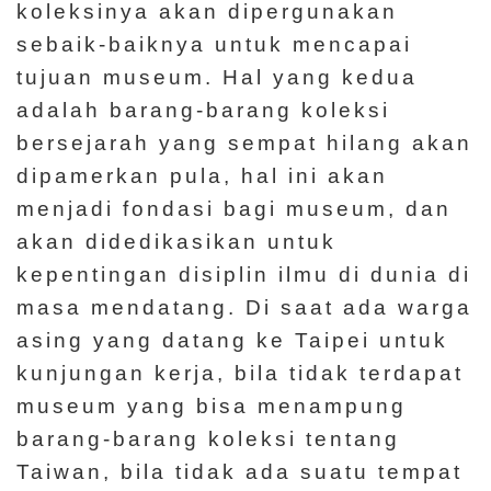
koleksinya akan dipergunakan
l
sebaik-baiknya untuk mencapai
a
tujuan museum. Hal yang kedua
j
adalah barang-barang koleksi
a
bersejarah yang sempat hilang akan
r
dipamerkan pula, hal ini akan
a
menjadi fondasi bagi museum, dan
n
akan didedikasikan untuk
kepentingan disiplin ilmu di dunia di
K
masa mendatang. Di saat ada warga
o
asing yang datang ke Taipei untuk
l
e
kunjungan kerja, bila tidak terdapat
k
museum yang bisa menampung
s
barang-barang koleksi tentang
i
Taiwan, bila tidak ada suatu tempat