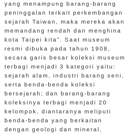
d
yang menampung barang-barang
a
peninggalan terkait perkembangan
n
sejarah Taiwan, maka mereka akan
P
memandang rendah dan menghina
e
kota Taipei kita”. Saat museum
n
resmi dibuka pada tahun 1908,
e
secara garis besar koleksi museum
l
terbagi menjadi 3 kategori yaitu:
i
sejarah alam, industri barang seni,
t
serta benda-benda koleksi
i
bersejarah; dan barang-barang
a
koleksinya terbagi menjadi 20
n
kelompok, diantaranya meliputi
benda-benda yang berkaitan
T
dengan geologi dan mineral,
e