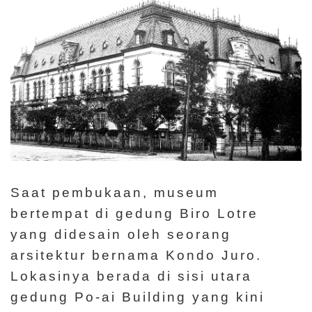
g
a
n
I
n
f
o
r
m
Saat pembukaan, museum
a
bertempat di gedung Biro Lotre
s
yang didesain oleh seorang
i
arsitektur bernama Kondo Juro.
P
Lokasinya berada di sisi utara
a
gedung Po-ai Building yang kini