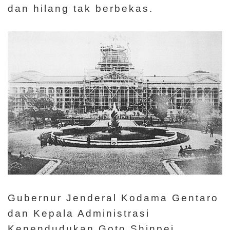
a
dan hilang tak berbekas.
n
U
t
a
m
a
P
e
t
a
S
Gubernur Jenderal Kodama Gentaro
i
dan Kepala Administrasi
t
Kependudukan Goto Shinpei
u