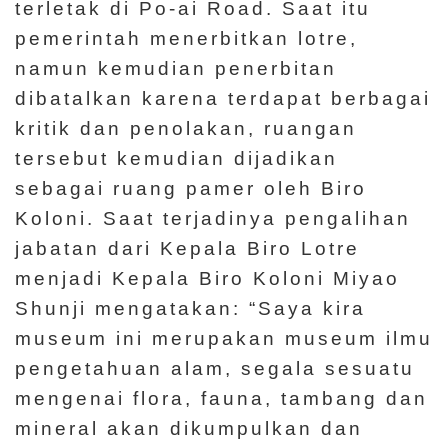
m
terletak di Po-ai Road. Saat itu
e
pemerintah menerbitkan lotre,
r
namun kemudian penerbitan
a
dibatalkan karena terdapat berbagai
n
kritik dan penolakan, ruangan
tersebut kemudian dijadikan
M
sebagai ruang pamer oleh Biro
e
Koloni. Saat terjadinya pengalihan
d
jabatan dari Kepala Biro Lotre
i
menjadi Kepala Biro Koloni Miyao
a
Shunji mengatakan: “Saya kira
P
museum ini merupakan museum ilmu
e
pengetahuan alam, segala sesuatu
m
mengenai flora, fauna, tambang dan
b
mineral akan dikumpulkan dan
e