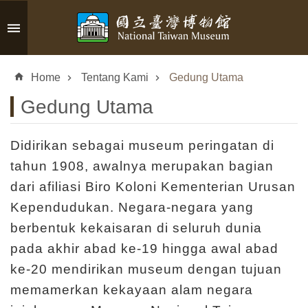
Skip to main content
A
d
Home
Tentang Kami
Gedung Utama
v
a
Gedung Utama
n
c
e
Didirikan sebagai museum peringatan di
d
tahun 1908, awalnya merupakan bagian
S
dari afiliasi Biro Koloni Kementerian Urusan
e
Kependudukan. Negara-negara yang
a
r
berbentuk kekaisaran di seluruh dunia
c
pada akhir abad ke-19 hingga awal abad
h
ke-20 mendirikan museum dengan tujuan
memamerkan kekayaan alam negara