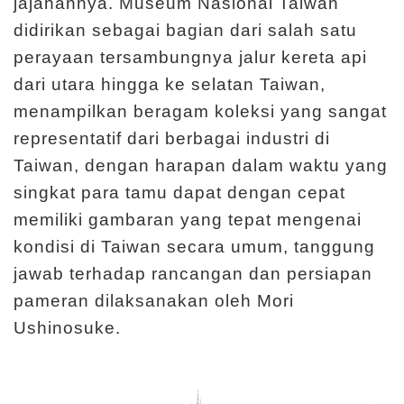
jajahannya. Museum Nasional Taiwan
I
didirikan sebagai bagian dari salah satu
n
perayaan tersambungnya jalur kereta api
f
dari utara hingga ke selatan Taiwan,
o
menampilkan beragam koleksi yang sangat
r
representatif dari berbagai industri di
m
Taiwan, dengan harapan dalam waktu yang
a
singkat para tamu dapat dengan cepat
s
memiliki gambaran yang tepat mengenai
i
kondisi di Taiwan secara umum, tanggung
K
jawab terhadap rancangan dan persiapan
u
pameran dilaksanakan oleh Mori
n
Ushinosuke.
j
u
n