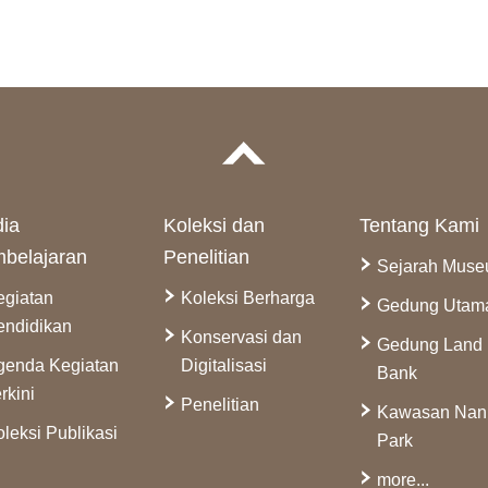
ia
Koleksi dan
Tentang Kami
belajaran
Penelitian
Sejarah Mus
egiatan
Koleksi Berharga
Gedung Utam
endidikan
Konservasi dan
Gedung Land
genda Kegiatan
Digitalisasi
Bank
rkini
Penelitian
Kawasan Na
leksi Publikasi
Park
more...