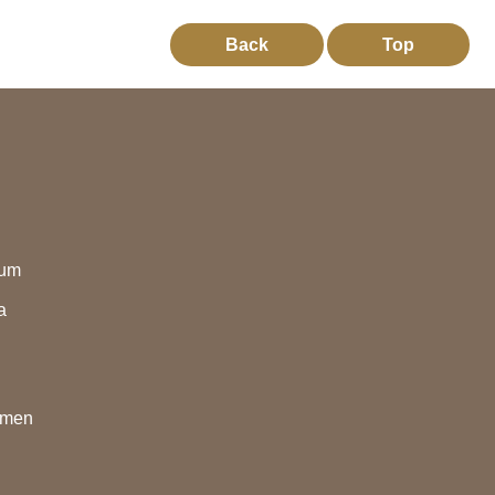
Back
Top
eum
a
nmen