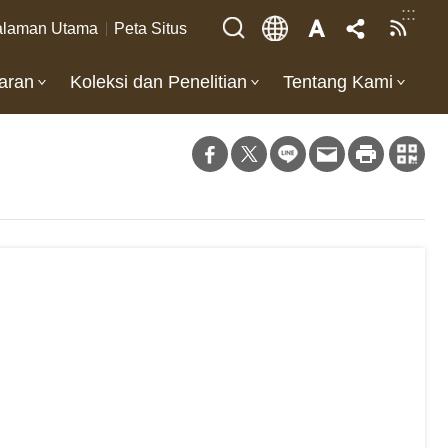
:::
laman Utama
Peta Situs
aran
Koleksi dan Penelitian
Tentang Kami