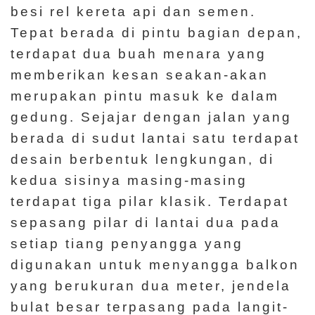
besi rel kereta api dan semen.
n
Tepat berada di pintu bagian depan,
t
terdapat dua buah menara yang
a
memberikan kesan seakan-akan
n
merupakan pintu masuk ke dalam
g
gedung. Sejajar dengan jalan yang
K
berada di sudut lantai satu terdapat
a
desain berbentuk lengkungan, di
m
kedua sisinya masing-masing
i
terdapat tiga pilar klasik. Terdapat
sepasang pilar di lantai dua pada
H
setiap tiang penyangga yang
a
digunakan untuk menyangga balkon
l
yang berukuran dua meter, jendela
a
m
bulat besar terpasang pada langit-