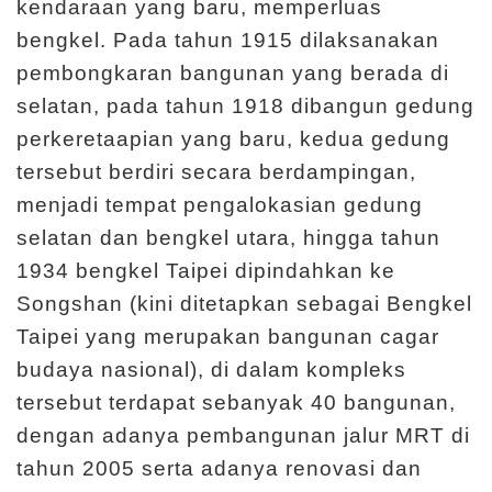
m
kendaraan yang baru, memperluas
e
bengkel. Pada tahun 1915 dilaksanakan
r
pembongkaran bangunan yang berada di
a
selatan, pada tahun 1918 dibangun gedung
n
perkeretaapian yang baru, kedua gedung
tersebut berdiri secara berdampingan,
M
menjadi tempat pengalokasian gedung
e
selatan dan bengkel utara, hingga tahun
d
1934 bengkel Taipei dipindahkan ke
i
Songshan (kini ditetapkan sebagai Bengkel
a
Taipei yang merupakan bangunan cagar
P
budaya nasional), di dalam kompleks
e
tersebut terdapat sebanyak 40 bangunan,
m
dengan adanya pembangunan jalur MRT di
b
tahun 2005 serta adanya renovasi dan
e