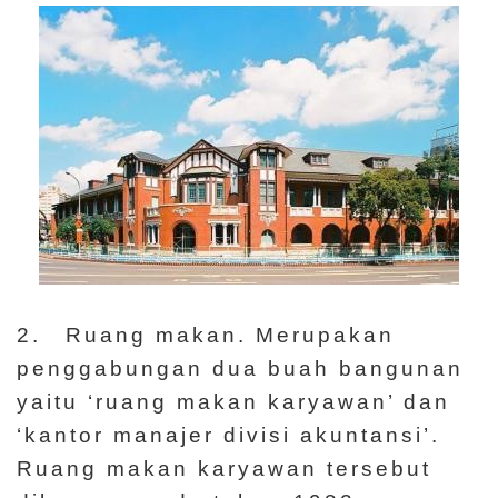
s
E
n
gli
中
s
文
h
Ti
ế
n
日
g
本
Vi
語
ệt
2. Ruang makan. Merupakan
penggabungan dua buah bangunan
yaitu ‘ruang makan karyawan’ dan
‘kantor manajer divisi akuntansi’.
Ruang makan karyawan tersebut