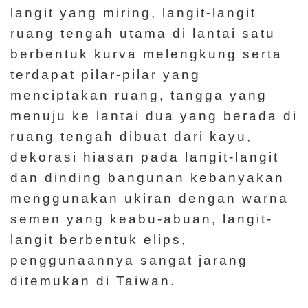
a
langit yang miring, langit-langit
n
ruang tengah utama di lantai satu
U
berbentuk kurva melengkung serta
t
terdapat pilar-pilar yang
a
menciptakan ruang, tangga yang
m
menuju ke lantai dua yang berada di
a
ruang tengah dibuat dari kayu,
dekorasi hiasan pada langit-langit
P
dan dinding bangunan kebanyakan
e
menggunakan ukiran dengan warna
t
semen yang keabu-abuan, langit-
a
langit berbentuk elips,
S
penggunaannya sangat jarang
i
ditemukan di Taiwan.
t
u