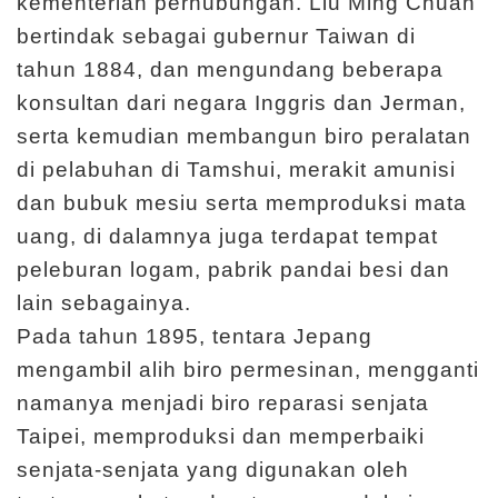
kementerian perhubungan. Liu Ming Chuan
I
bertindak sebagai gubernur Taiwan di
n
tahun 1884, dan mengundang beberapa
f
konsultan dari negara Inggris dan Jerman,
o
serta kemudian membangun biro peralatan
r
di pelabuhan di Tamshui, merakit amunisi
m
dan bubuk mesiu serta memproduksi mata
a
uang, di dalamnya juga terdapat tempat
s
peleburan logam, pabrik pandai besi dan
i
lain sebagainya.
K
Pada tahun 1895, tentara Jepang
u
mengambil alih biro permesinan, mengganti
n
namanya menjadi biro reparasi senjata
j
Taipei, memproduksi dan memperbaiki
u
senjata-senjata yang digunakan oleh
n