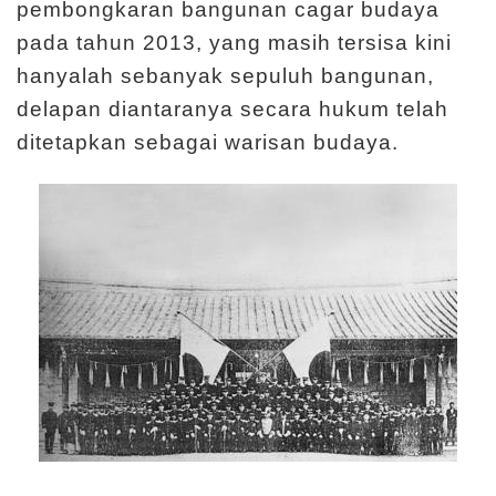
pembongkaran bangunan cagar budaya
l
pada tahun 2013, yang masih tersisa kini
a
hanyalah sebanyak sepuluh bangunan,
j
delapan diantaranya secara hukum telah
a
ditetapkan sebagai warisan budaya.
r
a
n
K
o
l
e
k
s
i