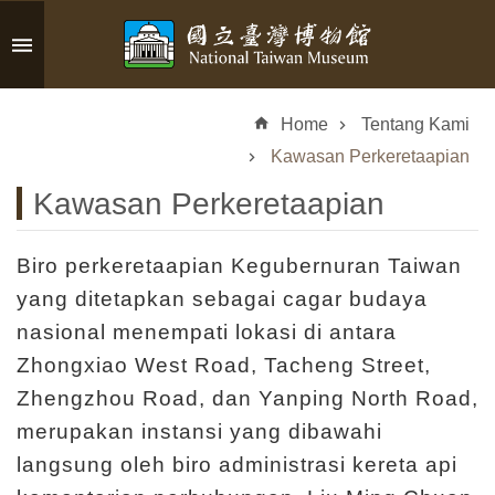
Skip to main content
A
d
Home
Tentang Kami
v
a
Kawasan Perkeretaapian
n
Kawasan Perkeretaapian
c
e
d
Biro perkeretaapian Kegubernuran Taiwan
S
yang ditetapkan sebagai cagar budaya
e
nasional menempati lokasi di antara
a
r
Zhongxiao West Road, Tacheng Street,
c
Zhengzhou Road, dan Yanping North Road,
h
merupakan instansi yang dibawahi
langsung oleh biro administrasi kereta api