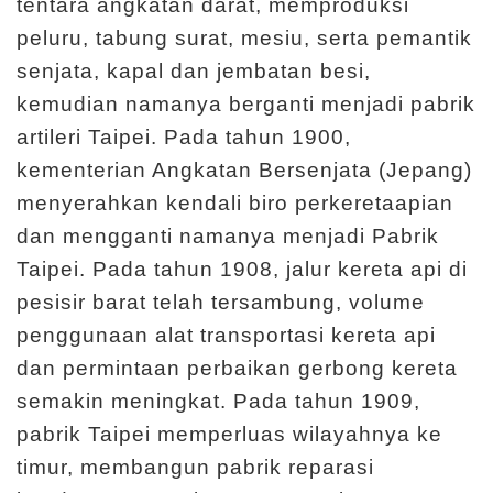
tentara angkatan darat, memproduksi
g
peluru, tabung surat, mesiu, serta pemantik
a
senjata, kapal dan jembatan besi,
n
kemudian namanya berganti menjadi pabrik
artileri Taipei. Pada tahun 1900,
I
kementerian Angkatan Bersenjata (Jepang)
n
menyerahkan kendali biro perkeretaapian
f
dan mengganti namanya menjadi Pabrik
o
Taipei. Pada tahun 1908, jalur kereta api di
r
pesisir barat telah tersambung, volume
m
penggunaan alat transportasi kereta api
a
s
dan permintaan perbaikan gerbong kereta
i
semakin meningkat. Pada tahun 1909,
P
pabrik Taipei memperluas wilayahnya ke
a
timur, membangun pabrik reparasi