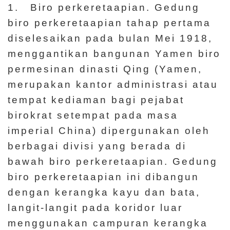
d
1. Biro perkeretaapian. Gedung
a
biro perkeretaapian tahap pertama
n
diselesaikan pada bulan Mei 1918,
P
menggantikan bangunan Yamen biro
e
permesinan dinasti Qing (Yamen,
n
merupakan kantor administrasi atau
e
tempat kediaman bagi pejabat
l
birokrat setempat pada masa
i
imperial China) dipergunakan oleh
t
berbagai divisi yang berada di
i
bawah biro perkeretaapian. Gedung
a
biro perkeretaapian ini dibangun
n
dengan kerangka kayu dan bata,
langit-langit pada koridor luar
T
menggunakan campuran kerangka
e