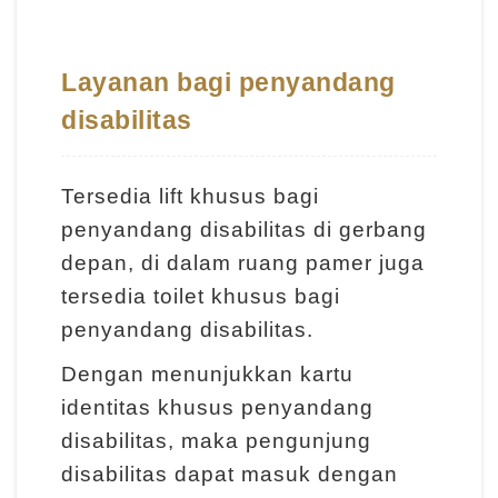
g
a
n
Layanan bagi penyandang
disabilitas
I
n
Tersedia lift khusus bagi
f
penyandang disabilitas di gerbang
o
depan, di dalam ruang pamer juga
r
tersedia toilet khusus bagi
m
penyandang disabilitas.
a
s
Dengan menunjukkan kartu
i
identitas khusus penyandang
P
disabilitas, maka pengunjung
a
disabilitas dapat masuk dengan