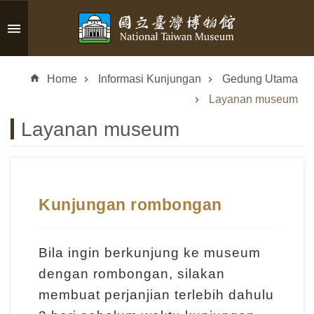
Skip to main content
A
d
Home
Informasi Kunjungan
Gedung Utama
v
a
Layanan museum
n
Layanan museum
c
e
d
S
e
Kunjungan rombongan
a
r
c
Bila ingin berkunjung ke museum
h
dengan rombongan, silakan
membuat perjanjian terlebih dahulu