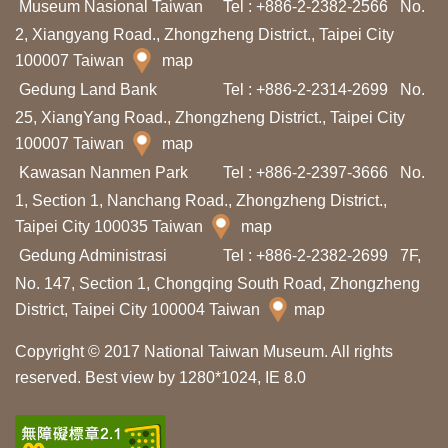
Museum Nasional Taiwan
Tel : +886-2-2382-2566
No.
n
2, Xiangyang Road., Zhongzheng District., Taipei City
t
100007 Taiwan
map
a
Gedung Land Bank
Tel : +886-2-2314-2699
No.
n
25, XiangYang Road., Zhongzheng District., Taipei City
g
100007 Taiwan
map
K
Kawasan Nanmen Park
Tel : +886-2-2397-3666
No.
a
1, Section 1, Nanchang Road., Zhongzheng District.,
m
Taipei City 100035 Taiwan
map
i
Gedung Administrasi
Tel : +886-2-2382-2699
7F,
No. 147, Section 1, Chongqing South Road, Zhongzheng
District, Taipei City 100004 Taiwan
map
H
a
Copyright © 2017 National Taiwan Museum. All rights
l
reserved. Best view by 1280*1024, IE 8.0
a
m