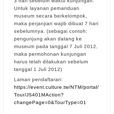
3 hari sebelum waktu kunjungan.
I
Untuk layanan pemanduan
n
museum secara berkelompok,
f
maka perjanjian wajib dibuat 7 hari
o
sebelumnya. (sebagai contoh:
r
pengunjung akan datang ke
m
museum pada tanggal 7 Juli 2012,
a
maka permohonan kunjungan
s
harus telah dilakukan sebelum
i
tanggal 1 Juli 2012)
K
Laman pendaftaran:
u
https://event.culture.tw/NTM/portal/
n
Tour/J5401MAction?
j
u
changePage=0&TourType=01
n