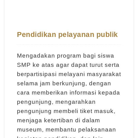
l
a
j
a
Pendidikan pelayanan publik
r
a
Mengadakan program bagi siswa
n
SMP ke atas agar dapat turut serta
berpartisipasi melayani masyarakat
K
selama jam berkunjung, dengan
o
cara memberikan informasi kepada
l
pengunjung, mengarahkan
e
pengunjung membeli tiket masuk,
k
menjaga ketertiban di dalam
s
museum, membantu pelaksanaan
i