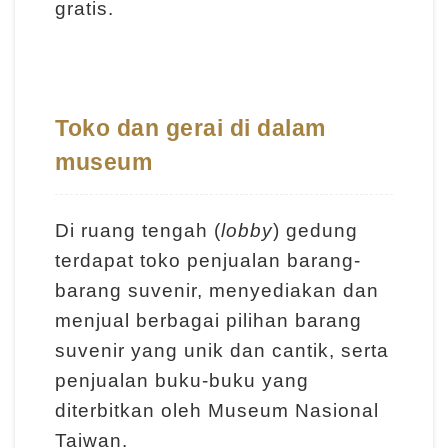
m
gratis.
e
r
a
n
Toko dan gerai di dalam
museum
M
e
Di ruang tengah (
lobby
) gedung
d
terdapat toko penjualan barang-
i
barang suvenir, menyediakan dan
a
menjual berbagai pilihan barang
P
suvenir yang unik dan cantik, serta
e
m
penjualan buku-buku yang
b
diterbitkan oleh Museum Nasional
e
Taiwan.