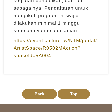
kegiatan pendidikan, dan lain
d
sebagainya. Pendaftaran untuk
a
mengikuti program ini wajib
n
dilakukan minimal 1 minggu
P
sebelumnya melalui laman:
e
n
https://event.culture.tw/NTM/portal/
e
ArtistSpace/R0502MAction?
l
spaceId=5A004
i
t
i
a
n
Back
Top
T
e