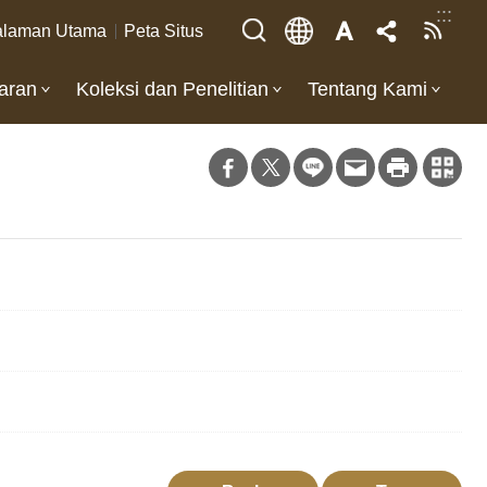
:::
laman Utama
Peta Situs
aran
Koleksi dan Penelitian
Tentang Kami