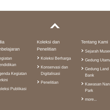
ia
Koleksi dan
Tentang Kami
belajaran
Penelitian
Sejarah Mus
egiatan
Koleksi Berharga
Gedung Utam
endidikan
Konservasi dan
Gedung Land
genda Kegiatan
Digitalisasi
Bank
rkini
Penelitian
Kawasan Na
leksi Publikasi
Park
more...