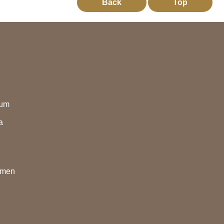
Back
Top
eum
a
nmen