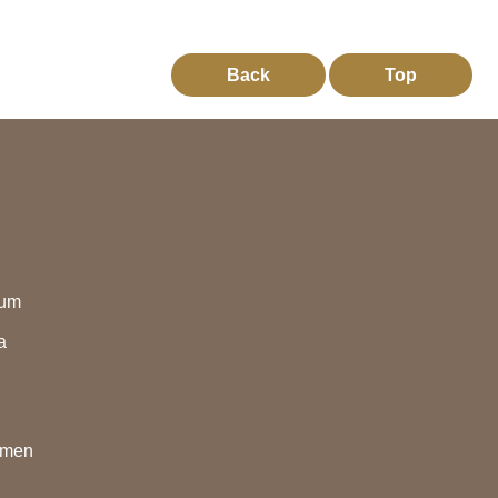
Back
Top
eum
a
nmen