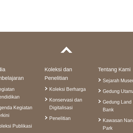
ia
Koleksi dan
Tentang Kami
belajaran
Penelitian
Sejarah Mus
egiatan
Koleksi Berharga
Gedung Utam
endidikan
Konservasi dan
Gedung Land
genda Kegiatan
Digitalisasi
Bank
rkini
Penelitian
Kawasan Na
leksi Publikasi
Park