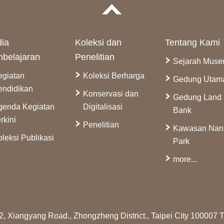
ia
Koleksi dan
Tentang Kami
belajaran
Penelitian
Sejarah Mus
egiatan
Koleksi Berharga
Gedung Utam
endidikan
Konservasi dan
Gedung Land
genda Kegiatan
Digitalisasi
Bank
rkini
Penelitian
Kawasan Na
leksi Publikasi
Park
more...
2, Xiangyang Road., Zhongzheng District., Taipei City 100007