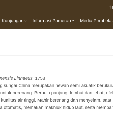
Ha
i Kunjungan
Informasi Pameran
Media Pembelaj
hinensis Linnaeus,
1758
 sungai China merupakan hewan semi-akuatik berukuran s
untuk berenang. Berbulu panjang, lembut dan lebat, efek
kualitas air tinggi. Mahir berenang dan menyelam, saa
ra otomatis, memakan makhluk hidup laut, serta memban