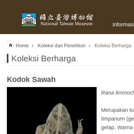
Skip to main content
Informas
:::
Home
Koleksi dan Penelitian
Koleksi Berharga
Koleksi Berharga
Kodok Sawah
Rana limmoch
Merupakan kat
timpanu
m (ge
gelap. Warna 