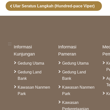
Ular Seratus Langkah (Hundred-pace Viper)
:::
Informasi
Informasi
Med
Kunjungan
Pameran
Pem
Gedung Utama
Gedung Utama
K
P
Gedung Land
Gedung Land
Bank
Bank
A
Te
Kawasan Nanmen
Kawasan Nanmen
Park
Park
Ko
Kawasan
Perkeretaapian