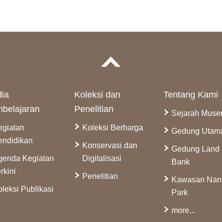
ia
Koleksi dan
Tentang Kami
belajaran
Penelitian
Sejarah Mus
egiatan
Koleksi Berharga
Gedung Utam
endidikan
Konservasi dan
Gedung Land
genda Kegiatan
Digitalisasi
Bank
rkini
Penelitian
Kawasan Na
leksi Publikasi
Park
more...