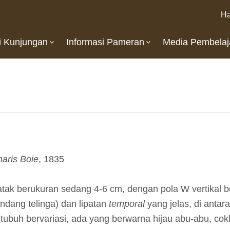
Ha
i Kunjungan
Informasi Pameran
Media Pembelaj
aris Boie
, 1835
ak berukuran sedang 4-6 cm, dengan pola W vertikal be
ndang telinga) dan lipatan
temporal
yang jelas, di anta
tubuh bervariasi, ada yang berwarna hijau abu-abu, cokl