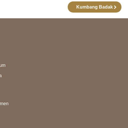
Kumbang Badak
eum
a
nmen