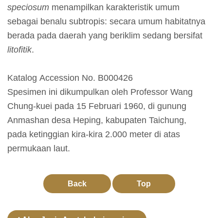
speciosum
menampilkan karakteristik umum
l
sebagai benalu subtropis: secara umum habitatnya
a
berada pada daerah yang beriklim sedang bersifat
j
litofitik
.
a
r
Katalog Accession No. B000426
a
Spesimen ini dikumpulkan oleh Professor Wang
n
Chung-kuei pada 15 Februari 1960, di gunung
Anmashan desa Heping, kabupaten Taichung,
K
pada ketinggian kira-kira 2.000 meter di atas
o
permukaan laut.
l
e
k
Back
Top
s
i