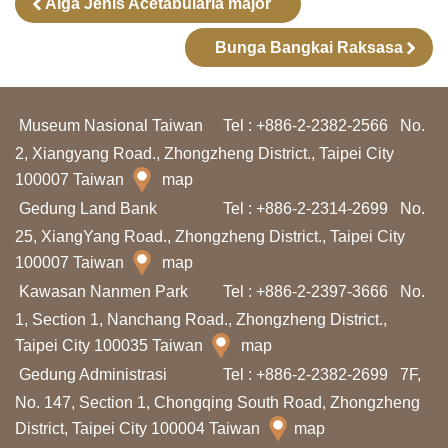
Alga Jenis Acetabularia major
d
a
Bunga Bangkai Raksasa
n
P
e
Museum Nasional Taiwan
Tel : +886-2-2382-2566
No.
n
2, Xiangyang Road., Zhongzheng District., Taipei City
100007 Taiwan
e
map
Gedung Land Bank
l
Tel : +886-2-2314-2699
No.
25, XiangYang Road., Zhongzheng District., Taipei City
i
100007 Taiwan
map
t
Kawasan Nanmen Park
Tel : +886-2-2397-3666
No.
i
1, Section 1, Nanchang Road., Zhongzheng District.,
a
Taipei City 100035 Taiwan
map
n
Gedung Administrasi
Tel : +886-2-2382-2699
7F,
No. 147, Section 1, Chongqing South Road, Zhongzheng
T
District, Taipei City 100004 Taiwan
map
e