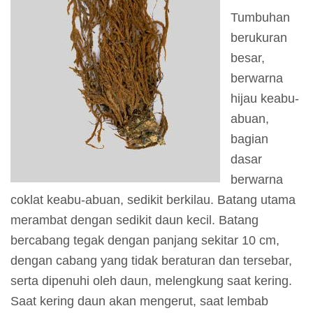
I
Tumbuhan
n
berukuran
f
besar,
o
berwarna
r
hijau keabu-
m
abuan,
a
bagian
s
dasar
i
berwarna
K
coklat keabu-abuan, sedikit berkilau. Batang utama
u
merambat dengan sedikit daun kecil. Batang
n
bercabang tegak dengan panjang sekitar 10 cm,
j
dengan cabang yang tidak beraturan dan tersebar,
u
serta dipenuhi oleh daun, melengkung saat kering.
n
Saat kering daun akan mengerut, saat lembab