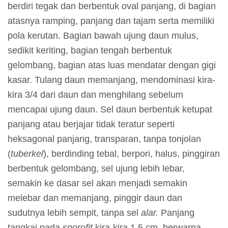
g
berdiri tegak dan berbentuk oval panjang, di bagian
a
atasnya ramping, panjang dan tajam serta memiliki
n
pola kerutan. Bagian bawah ujung daun mulus,
sedikit keriting, bagian tengah berbentuk
gelombang, bagian atas luas mendatar dengan gigi
I
kasar. Tulang daun memanjang, mendominasi kira-
n
kira 3/4 dari daun dan menghilang sebelum
f
mencapai ujung daun. Sel daun berbentuk ketupat
o
panjang atau berjajar tidak teratur seperti
r
heksagonal panjang, transparan, tanpa tonjolan
m
(
tuberkel
), berdinding tebal, berpori, halus, pinggiran
a
berbentuk gelombang, sel ujung lebih lebar,
s
semakin ke dasar sel akan menjadi semakin
i
melebar dan memanjang, pinggir daun dan
P
sudutnya lebih sempit, tanpa sel
alar.
Panjang
a
tangkai pada
sporofit
kira-kira 1,5 cm, berwarna