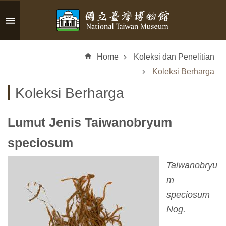
Skip to main content
A
d
Home
Koleksi dan Penelitian
v
a
Koleksi Berharga
n
Koleksi Berharga
c
e
d
Lumut Jenis Taiwanobryum
S
e
speciosum
a
r
Taiwanobryu
c
m
h
speciosum
Nog.