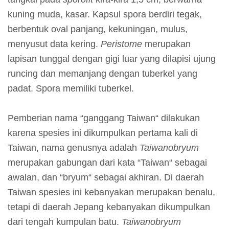
m
kuning muda, kasar. Kapsul spora berdiri tegak,
e
berbentuk oval panjang, kekuningan, mulus,
r
menyusut data kering.
Peristome
merupakan
a
lapisan tunggal dengan gigi luar yang dilapisi ujung
n
runcing dan memanjang dengan tuberkel yang
padat. Spora memiliki tuberkel.
M
e
Pemberian nama “ganggang Taiwan“ dilakukan
d
karena spesies ini dikumpulkan pertama kali di
i
Taiwan, nama genusnya adalah
Taiwanobryum
a
merupakan gabungan dari kata “Taiwan“ sebagai
P
awalan, dan “bryum“ sebagai akhiran. Di daerah
e
Taiwan spesies ini kebanyakan merupakan benalu,
m
tetapi di daerah Jepang kebanyakan dikumpulkan
b
dari tengah kumpulan batu.
Taiwanobryum
e