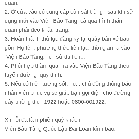
quan.
T
2. Ở cửa vào có cung cấp cồn sát trùng , sau khi sử
h
dụng mới vào Viện Bảo Tàng, cả quá trình thăm
ô
quan phải đeo khẩu trang.
n
3. Hoàn thành thủ tục đăng ký tại quầy bán vé bao
g
gồm Họ tên, phương thức liên lạc, thời gian ra vào
t
Viện Bảo Tàng, lịch sử du lịch...
i
4. Phối hợp thăm quan ra vào Viện Bảo Tàng theo
n
tuyến đường quy định.
t
5. Nếu có hiện tượng sốt, ho... chủ động thông báo,
h
nhân viên phục vụ sẽ giúp bạn gọi điện cho đường
a
dây phòng dịch 1922 hoặc 0800-001922.
m
q
Xin lỗi đã làm phiền quý khách
u
Viện Bảo Tàng Quốc Lập Đài Loan kính báo.
a