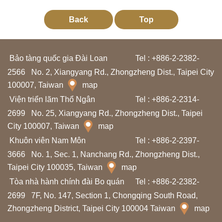
n
Back
Top
T
h
Bảo tàng quốc gia Đài Loan
Tel : +886-2-2382-
ô
2566
No. 2, Xiangyang Rd., Zhongzheng Dist., Taipei City
n
100007, Taiwan
map
g
Viện triển lãm Thổ Ngân
Tel : +886-2-2314-
t
2699
No. 25, Xiangyang Rd., Zhongzheng Dist., Taipei
i
City 100007, Taiwan
map
n
Khuôn viên Nam Môn
Tel : +886-2-2397-
t
3666
No. 1, Sec. 1, Nanchang Rd., Zhongzheng Dist.,
r
Taipei City 100035, Taiwan
map
i
Tòa nhà hành chính đài Bo quán
Tel : +886-2-2382-
ể
2699
7F, No. 147, Section 1, Chongqing South Road,
n
Zhongzheng District, Taipei City 100004 Taiwan
map