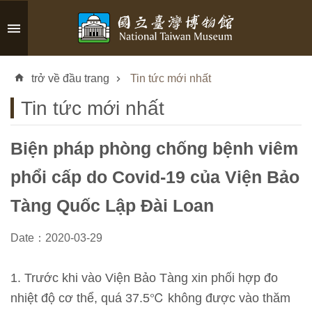
Skip to main content
A
d
trở về đầu trang
Tin tức mới nhất
v
a
Tin tức mới nhất
n
c
e
Biện pháp phòng chống bệnh viêm
d
phổi cấp do Covid-19 của Viện Bảo
S
e
Tàng Quốc Lập Đài Loan
a
r
Date：2020-03-29
c
h
1. Trước khi vào Viện Bảo Tàng xin phối hợp đo
nhiệt độ cơ thể, quá 37.5℃ không được vào thăm