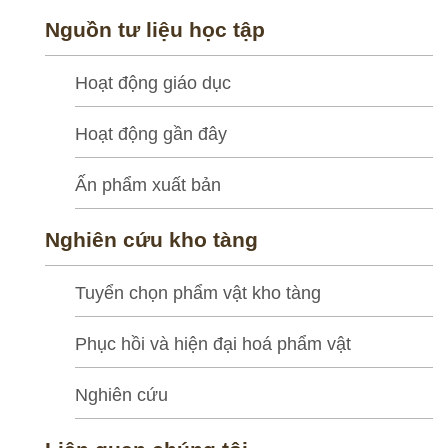
ọ
Nguồn tư liệu học tập
c
t
Hoạt động giáo dục
ậ
p
Hoạt động gần đây
Ấn phẩm xuất bản
N
g
Nghiên cứu kho tàng
h
i
Tuyển chọn phẩm vật kho tàng
ê
n
Phục hồi và hiện đại hoá phẩm vật
c
Nghiên cứu
ứ
u