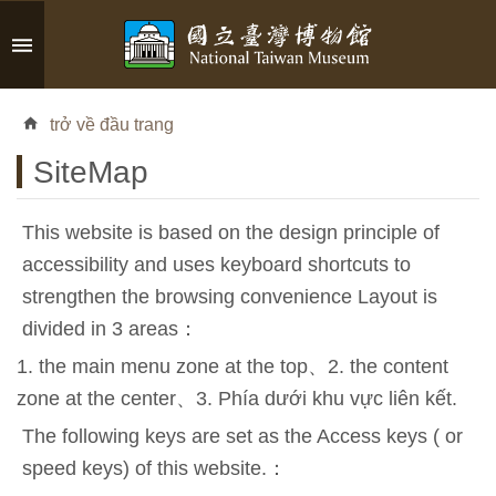
Skip to main content
A
d
trở về đầu trang
v
a
SiteMap
n
c
e
This website is based on the design principle of
d
accessibility and uses keyboard shortcuts to
S
strengthen the browsing convenience Layout is
e
divided in 3 areas：
a
r
1. the main menu zone at the top、2. the content
c
zone at the center、3. Phía dưới khu vực liên kết.
h
The following keys are set as the Access keys ( or
speed keys) of this website.：