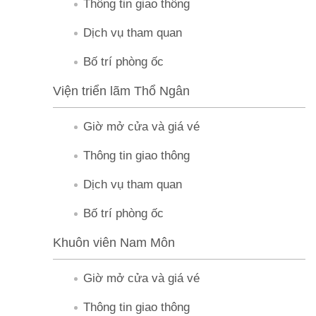
Thông tin giao thông
n
Dịch vụ tham quan
T
Bố trí phòng ốc
h
ô
Viện triển lãm Thổ Ngân
n
Giờ mở cửa và giá vé
g
t
Thông tin giao thông
i
Dịch vụ tham quan
n
t
Bố trí phòng ốc
r
Khuôn viên Nam Môn
i
ể
Giờ mở cửa và giá vé
n
Thông tin giao thông