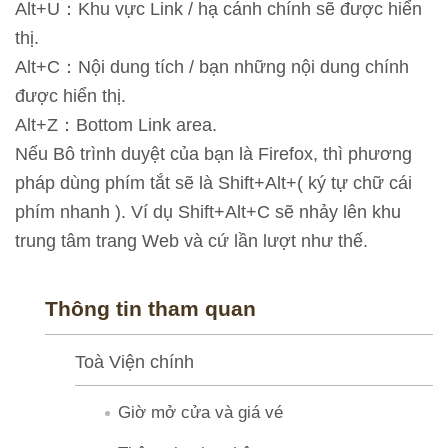
Alt+U：Khu vực Link / hạ cánh chính sẽ được hiển
T
thị.
h
Alt+C：Nội dung tích / bạn những nội dung chính
ô
được hiển thị.
n
Alt+Z：Bottom Link area.
g
Nếu Bô trình duyệt của bạn là Firefox, thì phương
t
pháp dùng phím tắt sẽ là Shift+Alt+( ký tự chữ cái
i
phím nhanh ). Ví dụ Shift+Alt+C sẽ nhảy lên khu
n
trung tâm trang Web và cứ lần lượt như thế.
t
h
Thông tin tham quan
a
m
Toà Viện chính
q
u
Giờ mở cửa và giá vé
a