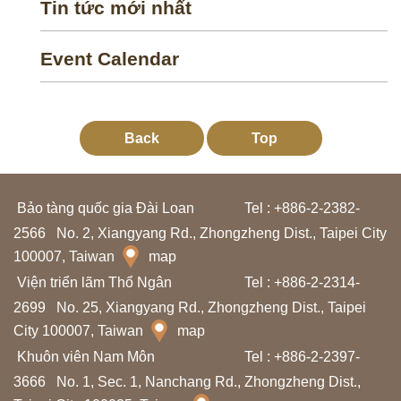
Tin tức mới nhất
c
h
Event Calendar
ú
n
g
Back
Top
t
ô
i
Bảo tàng quốc gia Đài Loan
Tel : +886-2-2382-
2566
No. 2, Xiangyang Rd., Zhongzheng Dist., Taipei City
100007, Taiwan
map
T
Viện triển lãm Thổ Ngân
Tel : +886-2-2314-
r
2699
No. 25, Xiangyang Rd., Zhongzheng Dist., Taipei
ở
City 100007, Taiwan
map
v
Khuôn viên Nam Môn
Tel : +886-2-2397-
ề
3666
No. 1, Sec. 1, Nanchang Rd., Zhongzheng Dist.,
t