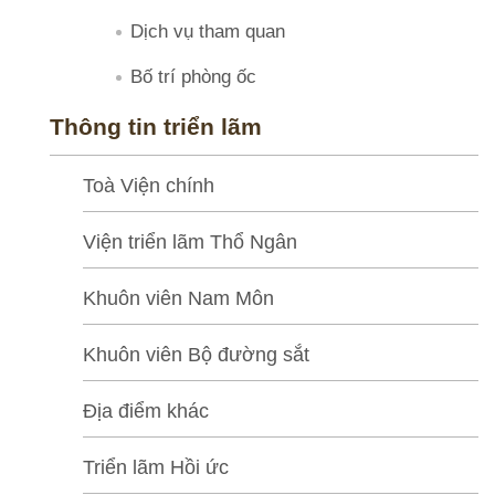
l
ã
Dịch vụ tham quan
m
Bố trí phòng ốc
Thông tin triển lãm
N
g
Toà Viện chính
u
ồ
Viện triển lãm Thổ Ngân
n
t
Khuôn viên Nam Môn
ư
l
Khuôn viên Bộ đường sắt
i
Địa điểm khác
ệ
u
Triển lãm Hồi ức
h