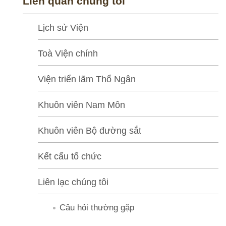
Liên quan chúng tôi
k
h
Lịch sử Viện
o
t
Toà Viện chính
à
n
Viện triển lãm Thổ Ngân
g
Khuôn viên Nam Môn
L
Khuôn viên Bộ đường sắt
i
ê
Kết cấu tổ chức
n
q
Liên lạc chúng tôi
u
Câu hỏi thường gặp
a
n