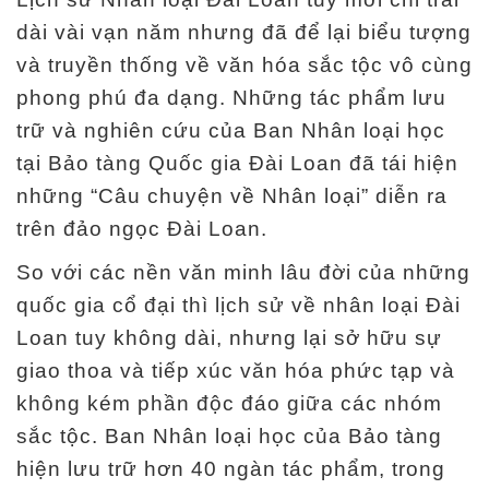
n
dài vài vạn năm nhưng đã để lại biểu tượng
và truyền thống về văn hóa sắc tộc vô cùng
T
phong phú đa dạng. Những tác phẩm lưu
h
trữ và nghiên cứu của Ban Nhân loại học
ô
tại Bảo tàng Quốc gia Đài Loan đã tái hiện
n
những “Câu chuyện về Nhân loại” diễn ra
g
trên đảo ngọc Đài Loan.
t
i
So với các nền văn minh lâu đời của những
n
quốc gia cổ đại thì lịch sử về nhân loại Đài
t
Loan tuy không dài, nhưng lại sở hữu sự
r
giao thoa và tiếp xúc văn hóa phức tạp và
i
không kém phần độc đáo giữa các nhóm
ể
sắc tộc. Ban Nhân loại học của Bảo tàng
n
hiện lưu trữ hơn 40 ngàn tác phẩm, trong