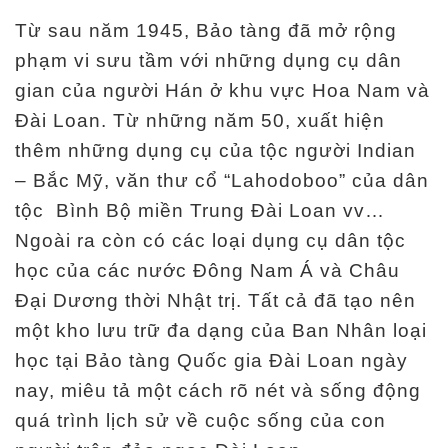
r
Từ sau năm 1945, Bảo tàng đã mở rộng
a
phạm vi sưu tầm với những dụng cụ dân
n
gian của người Hán ở khu vực Hoa Nam và
g
Đài Loan. Từ những năm 50, xuất hiện
c
thêm những dụng cụ của tộc người Indian
h
– Bắc Mỹ, văn thư cổ “Lahodoboo” của dân
ủ
tộc Bình Bộ miền Trung Đài Loan vv…
Ngoài ra còn có các loại dụng cụ dân tộc
K
học của các nước Đông Nam Á và Châu
ế
t
Đại Dương thời Nhật trị. Tất cả đã tạo nên
c
một kho lưu trữ đa dạng của Ban Nhân loại
ấ
học tại Bảo tàng Quốc gia Đài Loan ngày
u
nay, miêu tả một cách rõ nét và sống động
t
quá trình lịch sử về cuộc sống của con
r