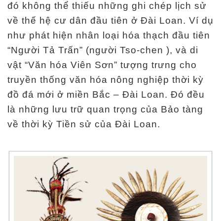
l
đó không thể thiếu những ghi chép lịch sử
ã
về thế hệ cư dân đầu tiên ở Đài Loan. Ví dụ
m
như phát hiện nhân loại hóa thạch đầu tiên
“Người Tả Trấn” (người Tso-chen ), và di
N
vật “Văn hóa Viên Sơn” tượng trưng cho
g
truyền thống văn hóa nông nghiệp thời kỳ
u
đồ đá mới ở miền Bắc – Đài Loan. Đó đều
ồ
là những lưu trữ quan trọng của Bảo tàng
n
về thời kỳ Tiền sử của Đài Loan.
t
ư
l
i
ệ
u
h