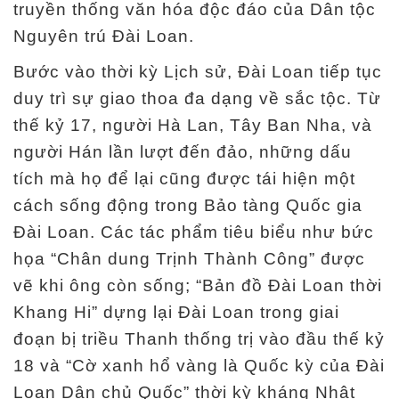
k
truyền thống văn hóa độc đáo của Dân tộc
h
Nguyên trú Đài Loan.
o
Bước vào thời kỳ Lịch sử, Đài Loan tiếp tục
t
duy trì sự giao thoa đa dạng về sắc tộc. Từ
à
thế kỷ 17, người Hà Lan, Tây Ban Nha, và
n
người Hán lần lượt đến đảo, những dấu
g
tích mà họ để lại cũng được tái hiện một
cách sống động trong Bảo tàng Quốc gia
L
Đài Loan. Các tác phẩm tiêu biểu như bức
i
họa “Chân dung Trịnh Thành Công” được
ê
vẽ khi ông còn sống; “Bản đồ Đài Loan thời
n
Khang Hi” dựng lại Đài Loan trong giai
q
đoạn bị triều Thanh thống trị vào đầu thế kỷ
u
18 và “Cờ xanh hổ vàng là Quốc kỳ của Đài
a
Loan Dân chủ Quốc” thời kỳ kháng Nhật
n