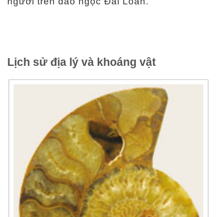
người trên đảo ngọc Đài Loan.
a
n
g
w
Lịch sử địa lý và khoáng vật
e
b
En
中
glis
文
h
Ba
ha
sa
Ind
日
on
本
esi
語
a