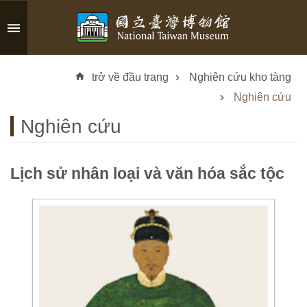
Skip to main content
A
d
trở về đầu trang
Nghiên cứu kho tàng
v
a
Nghiên cứu
n
Nghiên cứu
c
e
d
Lịch sử nhân loại và văn hóa sắc tộc
S
e
a
r
c
h