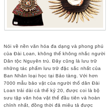
ọ
c
t
ậ
p
Nói về nền văn hóa đa dạng và phong phú
N
của Đài Loan, không thể không nhắc người
g
Dân tộc Nguyên trú. Đây cũng là lưu trữ
h
những tác phẩm lưu trữ đặc sắc nhất của
i
Ban Nhân loại học tại Bảo tàng. Với hơn
ê
7000 mẫu bảo vật của người thổ dân Đài
n
Loan trải dài cả thế kỷ 20, được coi là bộ
c
sưu tập văn hóa vật thể đầu tiên và hoàn
ứ
u
chỉnh nhất, đồng thời đã miêu tả được