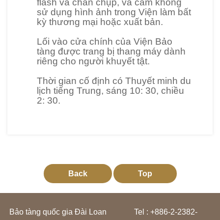
flash và chân chụp, và cấm không
k
sử dụng hình ảnh trong Viện làm bất
h
kỳ thương mại hoặc xuất bản.
o
Lối vào cửa chính của Viện Bảo
t
tàng được trang bị thang máy dành
à
riêng cho người khuyết tật.
n
Thời gian cố định có Thuyết minh du
g
lịch tiếng Trung, sáng 10: 30, chiều
2: 30.
L
i
ê
n
Back
Top
q
u
a
Bảo tàng quốc gia Đài Loan
Tel : +886-2-2382-
n