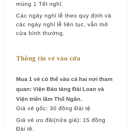
mùng 1 Tết nghỉ.
T
Các ngày nghỉ lễ theo quy định và
h
ô
các ngày nghỉ lễ liên tục, vẫn mở
n
cửa bình thường.
g
t
Thông tin vé vào cửa
i
n
t
Mua 1 vé có thể vào cả hai nơi tham
h
quan: Viện Bảo tàng Đài Loan và
a
Viện triển lãm Thổ Ngân.
m
Giá vé gốc: 30 đồng Đài tệ
q
u
Giá vé ưu đãi(nửa giá): 15 đồng
a
Đài tệ.