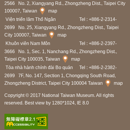
2566
No. 2, Xiangyang Rd., Zhongzheng Dist., Taipei City
c
100007, Taiwan
map
h
Viện triển lãm Thổ Ngân
Tel : +886-2-2314-
ú
2699
No. 25, Xiangyang Rd., Zhongzheng Dist., Taipei
n
City 100007, Taiwan
map
g
Khuôn viên Nam Môn
Tel : +886-2-2397-
t
3666
No. 1, Sec. 1, Nanchang Rd., Zhongzheng Dist.,
ô
Taipei City 100035, Taiwan
map
i
Tòa nhà hành chính đài Bo quán
Tel : +886-2-2382-
2699
7F, No. 147, Section 1, Chongqing South Road,
Zhongzheng District, Taipei City 100004 Taiwan
map
T
r
Copyright © 2017 National Taiwan Museum. All rights
ở
reserved. Best view by 1280*1024, IE 8.0
v
ề
t