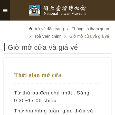
Skip to main content
A
d
trở về đầu trang
Thông tin tham quan
v
a
Toà Viện chính
Giờ mở cửa và giá vé
n
Giờ mở cửa và giá vé
c
e
d
S
e
Thời gian mở cửa
a
r
c
Từ thứ ba đến chủ nhật . Sáng
h
9:30~17:00 chiều.
Thứ hai hàng tuần, giao thừa và