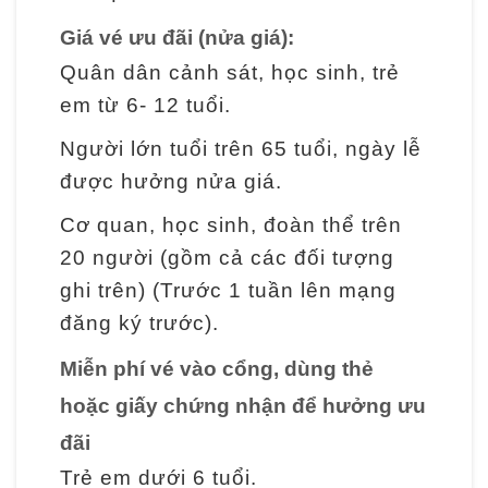
n
Giá vé ưu đãi (nửa giá):
Quân dân cảnh sát, học sinh, trẻ
T
em từ 6- 12 tuổi.
h
ô
Người lớn tuổi trên 65 tuổi, ngày lễ
n
được hưởng nửa giá.
g
Cơ quan, học sinh, đoàn thể trên
t
20 người (gồm cả các đối tượng
i
ghi trên) (Trước 1 tuần lên mạng
n
đăng ký trước).
t
r
Miễn phí vé vào cổng, dùng thẻ
i
hoặc giấy chứng nhận để hưởng ưu
ể
đãi
n
Trẻ em dưới 6 tuổi.