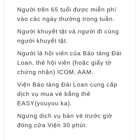
l
ã
Người trên 65 tuổi được miễn phí
m
vào các ngày thường trong tuần.
Người khuyết tật và người đi cùng
N
người khuyết tật.
g
Người là hội viên của Bảo tàng Đài
u
Loan, thẻ hội viên (hoặc giấy tờ
ồ
chứng nhận) ICOM, AAM.
n
t
Viện Bảo tàng Đài Loan cung cấp
ư
dịch vụ mua vé bằng thẻ
l
EASY(youyou ka).
i
Ngưng dịch vụ bán vé trước giờ
ệ
đóng cửa Viện 30 phút.
u
h