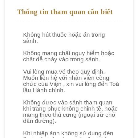
ọ
Thông tin tham quan cần biết
c
t
ậ
Không hút thuốc hoặc ăn trong
sảnh.
p
Không mang chất nguy hiểm hoặc
chất dễ cháy vào trong sảnh.
N
g
Vui lòng mua vé theo quy định.
Muốn liên hệ với nhân viên công
h
chức của Viện , xin vui lòng đến Toà
i
lầu Hành chính.
ê
Không được vào sảnh tham quan
n
khi trang phục không chỉnh tề, hoặc
c
mang theo thú cưng (ngoại trừ chó
dẫn đường).
ứ
u
Khi nhiếp ảnh không sử dụng đèn