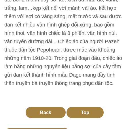
l
trắng, lam…kẹp kết nối với mảnh vải áo, kết hợp
ã
thêm với sợi cỏ vàng sáng, mặt trước và sau được
m
đan kết nhiều vân hình ghép đối xứng, bao gồm
hình thoi, vân hình chiếc lá 8 phiến, vân hình núi,
N
vân tuyến đường dài....Chiếc áo của người Pazeh
g
thuộc dân tộc Pepohoan, được mặc vào khoảng
u
những năm 1910-20. Trong giai đoạn đầu, chiếc áo
ồ
làm bằng những nguyên liệu bằng sợi của cây tầm
n
gửi đan kết thành hình mẫu Dago mang đầy tinh
t
thần truyền bá truyền thống trang phục dân tộc.
ư
l
i
ệ
Back
Top
u
h