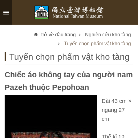
Skip to main content
A
d
trở về đầu trang
Nghiên cứu kho tàng
v
a
Tuyển chọn phẩm vật kho tàng
n
Tuyển chọn phẩm vật kho tàng
c
e
d
Chiếc áo không tay của người nam
S
e
Pazeh thuộc Pepohoan
a
r
Dài 43 cm ×
c
ngang 27
h
cm
Thế kỉ 19