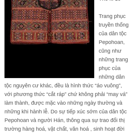
T
h
Trang phục
ô
truyền thống
n
của dân tộc
g
Pepohoan,
t
cũng như
i
những trang
n
phục của
t
những dân
h
tộc nguyên cư khác, đều là hình thức “áo vuông”,
a
với phương thức “cắt ráp” chứ không phải “may vá”
m
làm thành, được mặc vào những ngày thường và
q
những khi hành lễ. Do sự tiếp xúc sớm của dân tộc
u
Pepohoan và người Hán, thông qua sự trao đổi thị
a
trường hàng hoá, vật chất, văn hoá , sinh hoạt đời