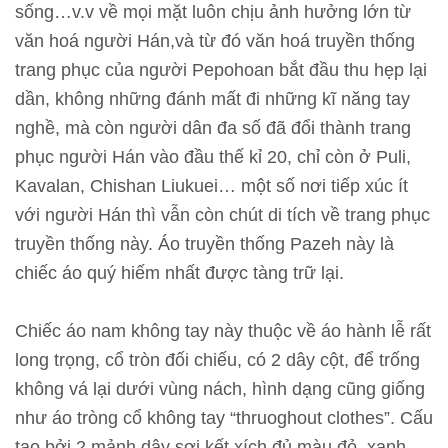
n
sống…v.v về mọi mặt luôn chịu ảnh hưởng lớn từ
văn hoá người Hán,và từ đó văn hoá truyền thống
trang phục của người Pepohoan bắt đầu thu hẹp lại
T
dần, không những đánh mất đi những kĩ năng tay
h
nghề, mà còn người dân đa số đã đổi thành trang
ô
phục người Hán vào đầu thế kỉ 20, chỉ còn ở Puli,
n
Kavalan, Chishan Liukuei… một số nơi tiếp xúc ít
g
với người Hán thì vẫn còn chút di tích về trang phục
t
truyền thống này. Áo truyền thống Pazeh này là
i
chiếc áo quý hiếm nhất được tàng trữ lại.
n
t
Chiếc áo nam không tay này thuộc về áo hành lễ rất
r
long trọng, cổ tròn đối chiếu, có 2 dây cột, để trống
i
không vá lại dưới vùng nách, hình dạng cũng giống
ể
như áo tròng cổ không tay “thruoghout clothes”. Cấu
n
tạo bởi 2 mảnh dây sợi kết xích đủ màu đỏ, xanh,