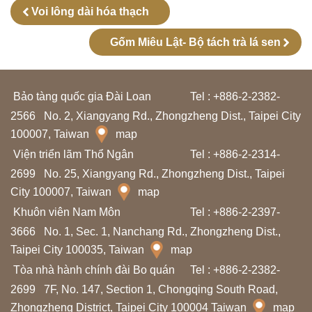
ọ
Voi lông dài hóa thạch
c
Gốm Miêu Lật- Bộ tách trà lá sen
t
ậ
p
Bảo tàng quốc gia Đài Loan
Tel : +886-2-2382-
2566
No. 2, Xiangyang Rd., Zhongzheng Dist., Taipei City
100007, Taiwan
N
map
Viện triển lãm Thổ Ngân
g
Tel : +886-2-2314-
2699
No. 25, Xiangyang Rd., Zhongzheng Dist., Taipei
h
City 100007, Taiwan
map
i
Khuôn viên Nam Môn
Tel : +886-2-2397-
ê
3666
No. 1, Sec. 1, Nanchang Rd., Zhongzheng Dist.,
n
Taipei City 100035, Taiwan
map
c
Tòa nhà hành chính đài Bo quán
Tel : +886-2-2382-
ứ
2699
7F, No. 147, Section 1, Chongqing South Road,
u
Zhongzheng District, Taipei City 100004 Taiwan
map