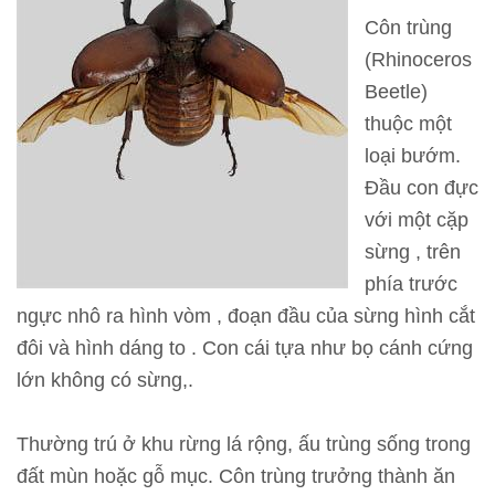
T
Côn trùng
h
(Rhinoceros
ô
Beetle)
n
thuộc một
g
loại bướm.
t
Đầu con đực
i
với một cặp
n
sừng , trên
t
phía trước
h
ngực nhô ra hình vòm , đoạn đầu của sừng hình cắt
a
đôi và hình dáng to . Con cái tựa như bọ cánh cứng
m
lớn không có sừng,.
q
u
Thường trú ở khu rừng lá rộng, ấu trùng sống trong
a
đất mùn hoặc gỗ mục. Côn trùng trưởng thành ăn