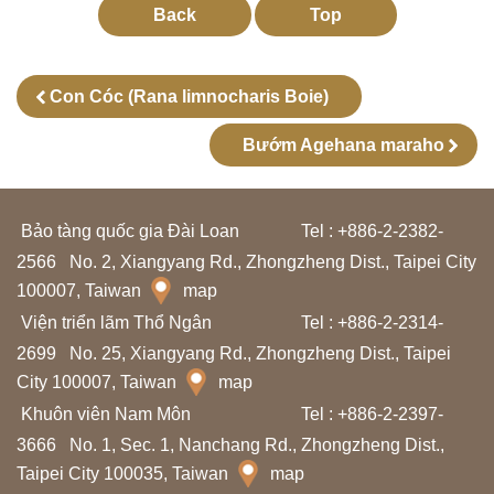
l
Back
Top
ã
m
Con Cóc (Rana limnocharis Boie)
N
Bướm Agehana maraho
g
u
ồ
Bảo tàng quốc gia Đài Loan
Tel : +886-2-2382-
n
2566
No. 2, Xiangyang Rd., Zhongzheng Dist., Taipei City
t
100007, Taiwan
map
ư
Viện triển lãm Thổ Ngân
Tel : +886-2-2314-
l
2699
No. 25, Xiangyang Rd., Zhongzheng Dist., Taipei
City 100007, Taiwan
map
i
Khuôn viên Nam Môn
Tel : +886-2-2397-
ệ
3666
No. 1, Sec. 1, Nanchang Rd., Zhongzheng Dist.,
u
Taipei City 100035, Taiwan
map
h