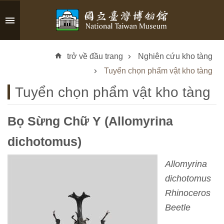
Skip to main content
A
d
trở về đầu trang
Nghiên cứu kho tàng
v
a
Tuyển chọn phẩm vật kho tàng
n
Tuyển chọn phẩm vật kho tàng
c
e
d
Bọ Sừng Chữ Y (Allomyrina
S
e
dichotomus)
a
r
Allomyrina
c
dichotomus
h
Rhinoceros
Beetle