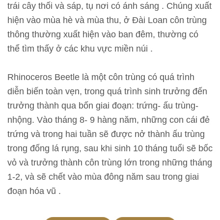
n
trái cây thối và sáp, tụ nơi có ánh sáng . Chúng xuất
hiện vào mùa hè và mùa thu, ở Đài Loan côn trùng
thông thường xuất hiện vào ban đêm, thường có
T
thể tìm thấy ở các khu vực miền núi .
h
ô
Rhinoceros Beetle là một côn trùng có quá trình
n
diễn biến toàn vẹn, trong quá trình sinh trưởng đến
g
trưởng thành qua bốn giai đoạn: trứng- ấu trùng-
t
nhộng. Vào tháng 8- 9 hàng năm, những con cái đẻ
i
trứng và trong hai tuần sẽ được nở thành ấu trùng
n
trong đống lá rụng, sau khi sinh 10 tháng tuổi sẽ bốc
t
vỏ và trưởng thành côn trùng lớn trong những tháng
r
1-2, và sẽ chết vào mùa đông năm sau trong giai
i
đoạn hóa vũ .
ể
n