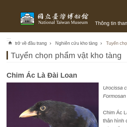
Skip to main content
Thông tin tha
:::
trở về đầu trang
Nghiên cứu kho tàng
Tuyển chọ
Tuyển chọn phẩm vật kho tàng
Chim Ác Là Đài Loan
Urocissa c
Formosan
Chim Ác Là
thân hình 