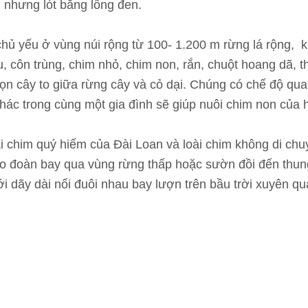
 nhưng lót bằng lông đen.
hủ yếu ở vùng núi rộng từ 100- 1.200 m rừng lá rộng, k
u, côn trùng, chim nhỏ, chim non, rắn, chuột hoang dã, 
ọn cây to giữa rừng cây và cỏ dại. Chúng có chế độ qua
khác trong cùng một gia đình sẽ giúp nuôi chim non của 
chim quý hiếm của Đài Loan và loài chim không di chuyển
o đoàn bay qua vùng rừng thấp hoặc sườn đồi đến thun
 dãy dài nối đuôi nhau bay lượn trên bầu trời xuyên qua