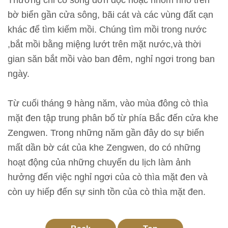
Thường chỉ có sống đơn độc hoặc nhóm nhỏ trên
n
bờ biển gần cửa sông, bãi cát và các vùng đất cạn
khác để tìm kiếm mồi. Chúng tìm mồi trong nước
T
,bắt mồi bằng miệng lướt trên mặt nước,và thời
h
gian săn bắt mồi vào ban đêm, nghỉ ngơi trong ban
ô
ngày.
n
g
Từ cuối tháng 9 hàng năm, vào mùa đông cò thìa
t
mặt đen tập trung phân bố từ phía Bắc đến cửa khe
i
Zengwen. Trong những năm gần đây do sự biến
n
mất dần bờ cát của khe Zengwen, do có những
t
hoạt động của những chuyến du lịch làm ảnh
r
hưởng đến việc nghỉ ngơi của cò thìa mặt đen và
i
còn uy hiếp đến sự sinh tồn của cò thìa mặt đen.
ể
n