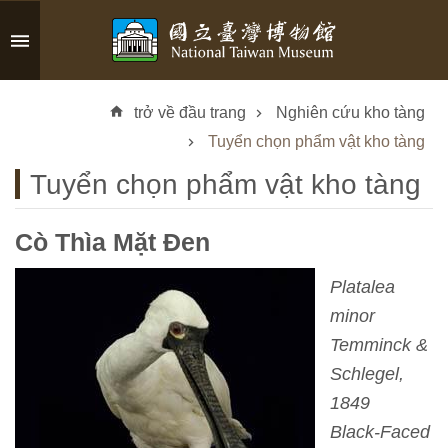
Skip to main content
A
d
trở về đầu trang
Nghiên cứu kho tàng
v
a
Tuyển chọn phẩm vật kho tàng
n
Tuyển chọn phẩm vật kho tàng
c
e
d
Cò Thìa Mặt Đen
S
e
Platalea
a
minor
r
Temminck &
c
h
Schlegel,
1849
Black-Faced