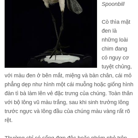
Spoonbill
T
h
Cò thìa mặt
ô
đen là
n
những loài
g
chim đang
t
có nguy cơ
i
tuyệt chủng,
n
với màu đen ở bên mắt, miệng và bàn chân, cái mỏ
t
phẳng dẹp như hình một cái muỗng hoặc giống hình
h
đàn tì bà làm lên vẻ đặc trưng của chúng. Toàn thân
a
với bộ lông vũ màu trắng, sau khi sinh trưởng lông
m
trước ngực và lông đầu của chúng màu vàng rất rõ
q
rệt.
u
a