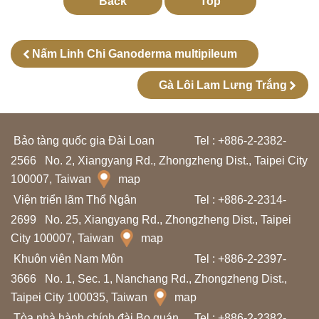
l
Back
Top
ã
m
Nấm Linh Chi Ganoderma multipileum
N
Gà Lôi Lam Lưng Trắng
g
u
Bảo tàng quốc gia Đài Loan
Tel : +886-2-2382-
ồ
2566
No. 2, Xiangyang Rd., Zhongzheng Dist., Taipei City
n
100007, Taiwan
map
t
Viện triển lãm Thổ Ngân
Tel : +886-2-2314-
ư
2699
No. 25, Xiangyang Rd., Zhongzheng Dist., Taipei
l
City 100007, Taiwan
map
i
Khuôn viên Nam Môn
Tel : +886-2-2397-
ệ
3666
No. 1, Sec. 1, Nanchang Rd., Zhongzheng Dist.,
u
Taipei City 100035, Taiwan
map
h
Tòa nhà hành chính đài Bo quán
Tel : +886-2-2382-