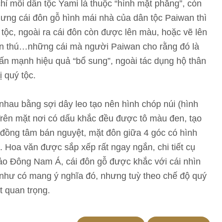
chỉ mỗi dân tộc Yami là thuộc “hình mặt phẳng”, còn
hưng cái đôn gỗ hình mái nhà của dân tộc Paiwan thì
ý tộc, ngoài ra cái đôn còn được lên màu, hoặc vẽ lên
vân thú…những cái mà người Paiwan cho rằng đó là
ấn mạnh hiệu quả “bổ sung”, ngoài tác dụng hộ thân
ị quý tộc.
 nhau bằng sợi dây leo tạo nên hình chóp núi (hình
Trên mặt nơi có dấu khắc đều được tô màu đen, tạo
h đồng tâm bán nguyệt, mặt đôn giữa 4 góc có hình
 Hoa văn được sắp xếp rất ngay ngắn, chi tiết cụ
Đảo Đông Nam Á, cái đôn gỗ được khắc với cái nhìn
 như có mang ý nghĩa đó, nhưng tuỳ theo chế độ quý
t quan trọng.