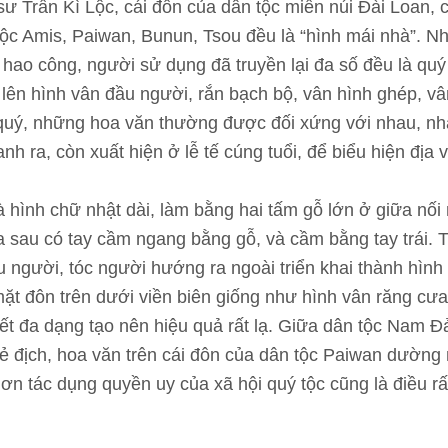
 sư Trần Kì Lộc, cái đôn của dân tộc miền núi Đài Loan, 
ộc Amis, Paiwan, Bunun, Tsou đều là “hình mái nhà”. N
ất hao công, người sử dụng đã truyền lại đa số đều là qu
 lên hình vân đầu người, rắn bạch bộ, vân hình ghép, 
 quý, những hoa văn thường được đối xứng với nhau, nh
anh ra, còn xuất hiện ở lễ tế cúng tuổi, để biểu hiện địa v
à hình chữ nhật dài, làm bằng hai tấm gỗ lớn ở giữa nối
a sau có tay cầm ngang bằng gỗ, và cầm bằng tay trái. 
u người, tóc người hướng ra ngoài triển khai thành hìn
ặt đôn trên dưới viền biên giống như hình vân răng cưa.
kết đa dạng tạo nên hiệu quả rất lạ. Giữa dân tộc Nam 
kẻ địch, hoa văn trên cái đôn của dân tộc Paiwan dường
 hơn tác dụng quyền uy của xã hội quý tộc cũng là điều rấ