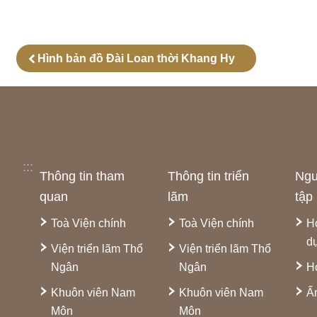
Hình bản đồ Đài Loan thời Khang Hy
:::
Thông tin tham
Thông tin triển
Ngu
quan
lãm
tập
Toà Viện chính
Toà Viện chính
H
d
Viện triển lãm Thổ
Viện triển lãm Thổ
Ngân
Ngân
H
Khuôn viên Nam
Khuôn viên Nam
Ấ
Môn
Môn