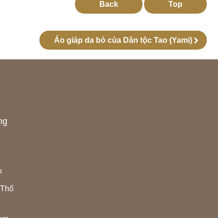
Back
Top
Áo giáp da bò của Dân tộc Tao (Yami)
ng
h
 Thổ